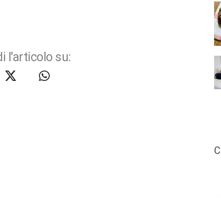
i l'articolo su:
C