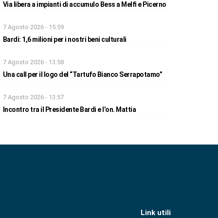
Via libera a impianti di accumulo Bess a Melfi e Picerno
7 Agosto 2026 - 15:59
Bardi: 1,6 milioni per i nostri beni culturali
7 Agosto 2026 - 13:58
Una call per il logo del “Tartufo Bianco Serrapotamo”
7 Agosto 2026 - 13:57
Incontro tra il Presidente Bardi e l’on. Mattia
Link utili