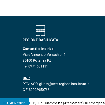
Contatti e indirizzi
Viale Vincenzo Verrastro, 4
85100 Potenza PZ
Tel 0971 661111
URP
PEC: AOO-giunta@cert.regione.basilicata.it
C.F. 80002950766
ULTIME NOTIZIE
06
/
08
:
Giammetta (Ater Matera) su emergenza