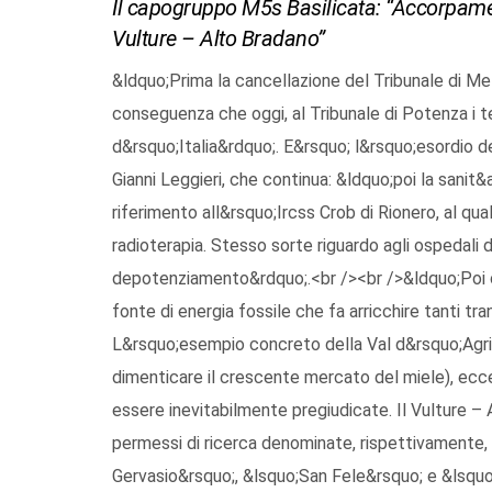
Il capogruppo M5s Basilicata: “Accorpament
Vulture – Alto Bradano”
&ldquo;Prima la cancellazione del Tribunale di Mel
conseguenza che oggi, al Tribunale di Potenza i t
d&rsquo;Italia&rdquo;. E&rsquo; l&rsquo;esordio d
Gianni Leggieri, che continua: &ldquo;poi la sanit
riferimento all&rsquo;Ircss Crob di Rionero, al qual
radioterapia. Stesso sorte riguardo agli ospedali
depotenziamento&rdquo;.<br /><br />&ldquo;Poi c&
fonte di energia fossile che fa arricchire tanti tran
L&rsquo;esempio concreto della Val d&rsquo;Agri ci
dimenticare il crescente mercato del miele), ecce
essere inevitabilmente pregiudicate. Il Vulture – A
permessi di ricerca denominate, rispettivamente
Gervasio&rsquo;, &lsquo;San Fele&rsquo; e &lsquo