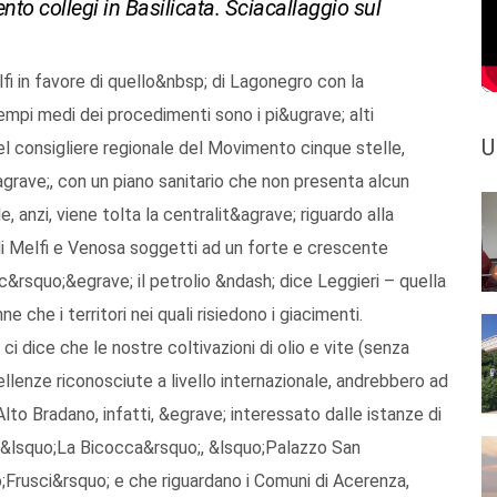
o collegi in Basilicata. Sciacallaggio sul
fi in favore di quello&nbsp; di Lagonegro con la
empi medi dei procedimenti sono i pi&ugrave; alti
U
el consigliere regionale del Movimento cinque stelle,
&agrave;, con un piano sanitario che non presenta alcun
e, anzi, viene tolta la centralit&agrave; riguardo alla
 di Melfi e Venosa soggetti ad un forte e crescente
rsquo;&egrave; il petrolio &ndash; dice Leggieri – quella
ne che i territori nei quali risiedono i giacimenti.
 dice che le nostre coltivazioni di olio e vite (senza
llenze riconosciute a livello internazionale, andrebbero ad
lto Bradano, infatti, &egrave; interessato dalle istanze di
, &lsquo;La Bicocca&rsquo;, &lsquo;Palazzo San
;Frusci&rsquo; e che riguardano i Comuni di Acerenza,