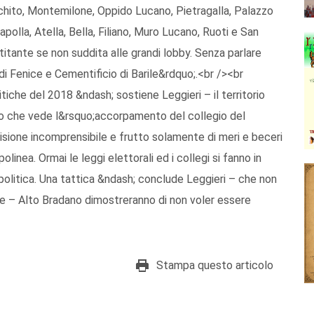
schito, Montemilone, Oppido Lucano, Pietragalla, Palazzo
apolla, Atella, Bella, Filiano, Muro Lucano, Ruoti e San
latitante se non suddita alle grandi lobby. Senza parlare
di Fenice e Cementificio di Barile&rdquo;.<br /><br
itiche del 2018 &ndash; sostiene Leggieri – il territorio
o che vede l&rsquo;accorpamento del collegio del
isione incomprensibile e frutto solamente di meri e beceri
polinea. Ormai le leggi elettorali ed i collegi si fanno in
politica. Una tattica &ndash; conclude Leggieri – che non
ture – Alto Bradano dimostreranno di non voler essere
Stampa questo articolo