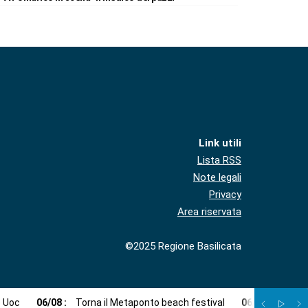
Link utili
Lista RSS
Note legali
Privacy
Area riservata
©2025 Regione Basilicata
e Uoc
06
/
08
:
Torna il Metaponto beach festival
06
/
08
:
Agosto