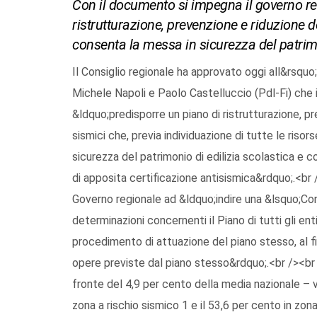
Con il documento si impegna il governo re
ristrutturazione, prevenzione e riduzione 
consenta la messa in sicurezza del patrimo
Il Consiglio regionale ha approvato oggi all&rsquo;
Michele Napoli e Paolo Castelluccio (Pdl-Fi) che 
&ldquo;predisporre un piano di ristrutturazione, p
sismici che, previa individuazione di tutte le risor
sicurezza del patrimonio di edilizia scolastica e 
di apposita certificazione antisismica&rdquo;.<br 
Governo regionale ad &ldquo;indire una &lsquo;Con
determinazioni concernenti il Piano di tutti gli ent
procedimento di attuazione del piano stesso, al fin
opere previste dal piano stesso&rdquo;.<br /><br 
fronte del 4,9 per cento della media nazionale –
zona a rischio sismico 1 e il 53,6 per cento in zon