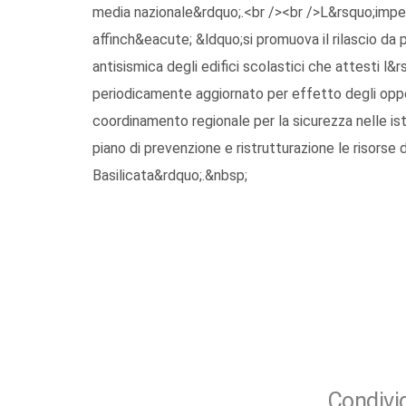
media nazionale&rdquo;.<br /><br />L&rsquo;impeg
affinch&eacute; &ldquo;si promuova il rilascio da 
antisismica degli edifici scolastici che attesti l
periodicamente aggiornato per effetto degli oppor
coordinamento regionale per la sicurezza nelle ist
piano di prevenzione e ristrutturazione le risorse
Basilicata&rdquo;.&nbsp;
Condivid