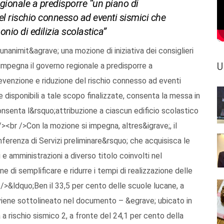
gionale a predisporre “un piano di
del rischio connesso ad eventi sismici che
nio di edilizia scolastica”
unanimit&agrave; una mozione di iniziativa dei consiglieri
U
impegna il governo regionale a predisporre a
revenzione e riduzione del rischio connesso ad eventi
se disponibili a tale scopo finalizzate, consenta la messa in
consenta l&rsquo;attribuzione a ciascun edificio scolastico
/><br />Con la mozione si impegna, altres&igrave;, il
ferenza di Servizi preliminare&rsquo; che acquisisca le
i e amministrazioni a diverso titolo coinvolti nel
e di semplificare e ridurre i tempi di realizzazione delle
/>&ldquo;Ben il 33,5 per cento delle scuole lucane, a
 viene sottolineato nel documento – &egrave; ubicato in
a a rischio sismico 2, a fronte del 24,1 per cento della