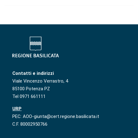
Contatti e indirizzi
Viale Vincenzo Verrastro, 4
85100 Potenza PZ
Tel 0971 661111
URP
PEC: AOO-giunta@cert.regione.basilicata.it
C.F. 80002950766