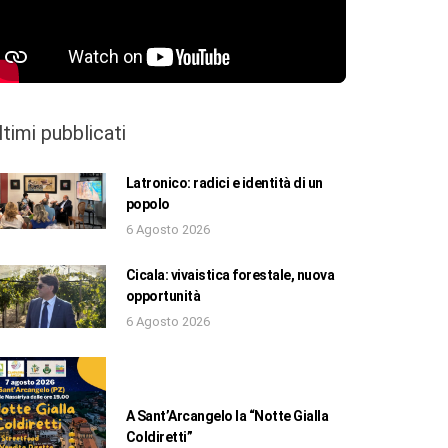
ltimi pubblicati
Latronico: radici e identità di un
popolo
6 Agosto 2026
Cicala: vivaistica forestale, nuova
opportunità
6 Agosto 2026
A Sant’Arcangelo la “Notte Gialla
Coldiretti”