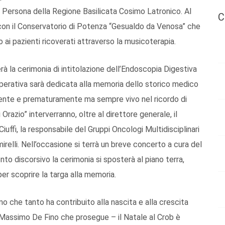
la Persona della Regione Basilicata Cosimo Latronico. Al
C
 con il Conservatorio di Potenza “Gesualdo da Venosa” che
 ai pazienti ricoverati attraverso la musicoterapia.
erà la cerimonia di intitolazione dell’Endoscopia Digestiva
 Operativa sarà dedicata alla memoria dello storico medico
nte e prematuramente ma sempre vivo nel ricordo di
Orazio” interverranno, oltre al direttore generale, il
ffi, la responsabile del Gruppi Oncologi Multidisciplinari
irelli. Nell’occasione si terrà un breve concerto a cura del
 discorsivo la cerimonia si sposterà al piano terra,
per scoprire la targa alla memoria.
 che tanto ha contribuito alla nascita e alla crescita
 Massimo De Fino che prosegue – il Natale al Crob è