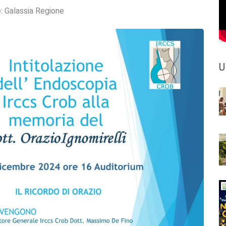
e:
Galassia Regione
U