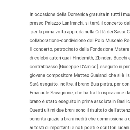
In occasione della Domenica gratuita in tutti i mus
presso Palazzo Lanfranchi, si terrà il concerto d
per la prima volta approda nella Città dei Sassi, C
collaborazione-condivisione del Polo Museale Regi
Il concerto, patrocinato dalla Fondazione Matera
di celebri autori quali Hindemith, Zbinden, Bucchi 
contrabbasso [Giuseppe D’Amico], eseguito in pri
giovane compositore Matteo Gualandi che si è ispi
Sarà eseguito, inoltre, il brano Buia pietra, per c
Emanuele Savagnone, che ha tratto ispirazione da u
brano è stato eseguito in prima assoluta in Basili
Questi ultimi due brani sono il risultato dell’att
sonorità grazie a brani inediti che commissiona a
ai testi di importanti e noti poeti e scrittori lucani.