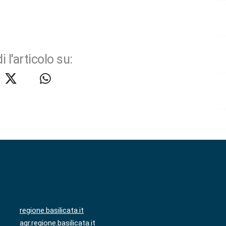
i l'articolo su:
regione.basilicata.it
agr.regione.basilicata.it