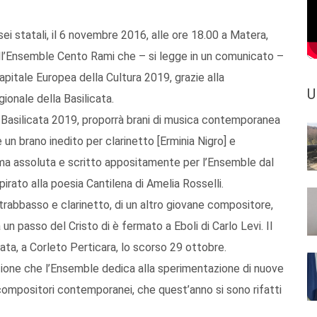
ei statali, il 6 novembre 2016, alle ore 18.00 a Matera,
ell’Ensemble Cento Rami che – si legge in un comunicato –
apitale Europea della Cultura 2019, grazie alla
U
onale della Basilicata.
 Basilicata 2019, proporrà brani di musica contemporanea
e un brano inedito per clarinetto [Erminia Nigro] e
ma assoluta e scritto appositamente per l’Ensemble dal
rato alla poesia Cantilena di Amelia Rosselli.
ontrabbasso e clarinetto, di un altro giovane compositore,
n passo del Cristo di è fermato a Eboli di Carlo Levi. Il
cata, a Corleto Perticara, lo scorso 29 ottobre.
enzione che l’Ensemble dedica alla sperimentazione di nuove
 compositori contemporanei, che quest’anno si sono rifatti