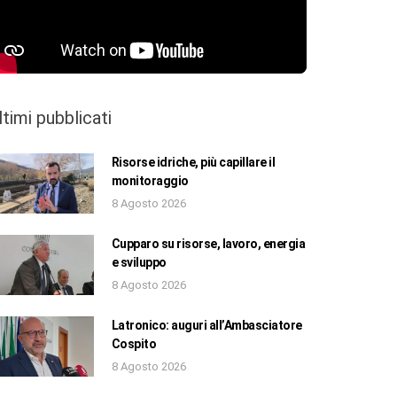
ltimi pubblicati
Risorse idriche, più capillare il
monitoraggio
8 Agosto 2026
Cupparo su risorse, lavoro, energia
e sviluppo
8 Agosto 2026
Latronico: auguri all’Ambasciatore
Cospito
8 Agosto 2026