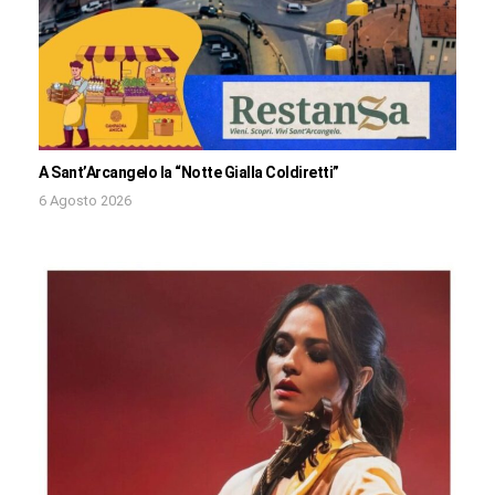
A Sant’Arcangelo la “Notte Gialla Coldiretti”
6 Agosto 2026