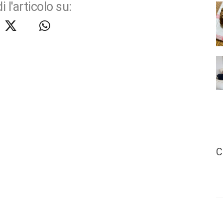
i l'articolo su:
C