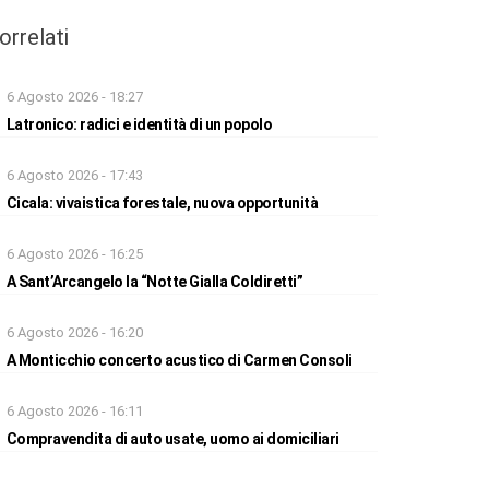
orrelati
6 Agosto 2026 - 18:27
Latronico: radici e identità di un popolo
6 Agosto 2026 - 17:43
Cicala: vivaistica forestale, nuova opportunità
6 Agosto 2026 - 16:25
A Sant’Arcangelo la “Notte Gialla Coldiretti”
6 Agosto 2026 - 16:20
A Monticchio concerto acustico di Carmen Consoli
6 Agosto 2026 - 16:11
Compravendita di auto usate, uomo ai domiciliari