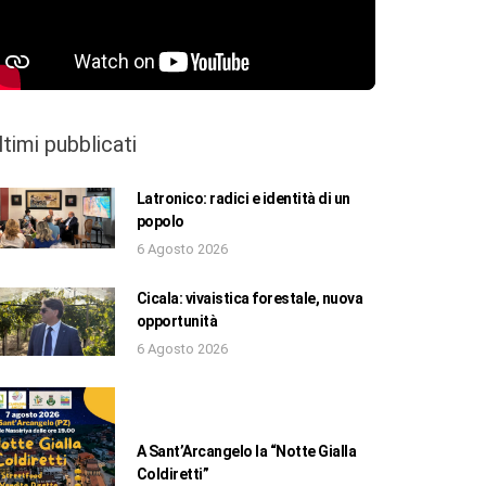
ltimi pubblicati
Latronico: radici e identità di un
popolo
6 Agosto 2026
Cicala: vivaistica forestale, nuova
opportunità
6 Agosto 2026
A Sant’Arcangelo la “Notte Gialla
Coldiretti”