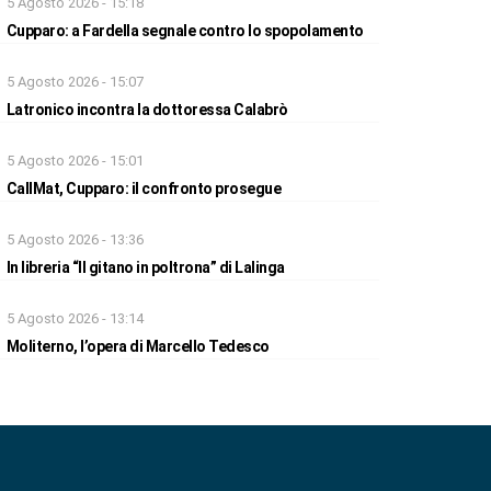
5 Agosto 2026 - 15:18
Cupparo: a Fardella segnale contro lo spopolamento
5 Agosto 2026 - 15:07
Latronico incontra la dottoressa Calabrò
5 Agosto 2026 - 15:01
CallMat, Cupparo: il confronto prosegue
5 Agosto 2026 - 13:36
In libreria “Il gitano in poltrona” di Lalinga
5 Agosto 2026 - 13:14
Moliterno, l’opera di Marcello Tedesco