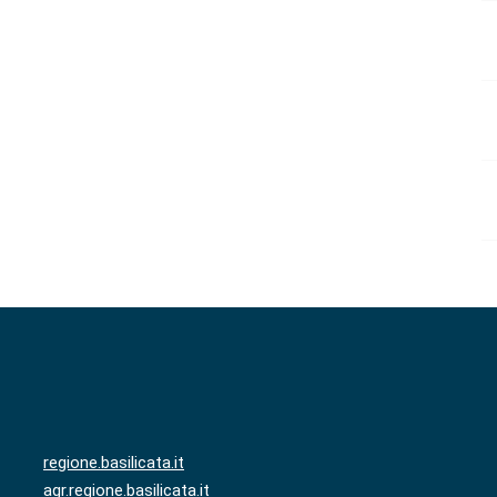
regione.basilicata.it
agr.regione.basilicata.it