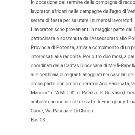
In occasione del termine della campagna di racc
lavoratori africani nelle campagne dell'agro di Ve
serata di festa per salutare i numerosi lavoratori.
I lavoratori sono provenienti in maggior parte dal B
patrocinata e sostenuta dall'Assessorato alle Pol
Provincia di Potenza, arriva a compimento di un pr
interessati alla raccolta. Per oltre due mesi, a par
coordinati dalla Caritas Diocesana di Melfi-Rapo
alle centinaia di migranti alloggiati nei casolari d
preso parte con propri operatori:Arci Basilicata, 
Mancino" e "A.MI.C.A". di Palazzo S. Gervasio,Lib
ambulatorio mobile attrezzato di Emergency. L’iniz
Cuore, Via Pasquale Di Chirico.
Bas 03