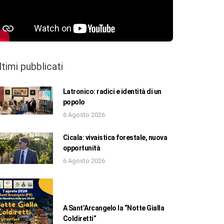
ltimi pubblicati
Latronico: radici e identità di un
popolo
6 Agosto 2026
Cicala: vivaistica forestale, nuova
opportunità
6 Agosto 2026
A Sant’Arcangelo la “Notte Gialla
Coldiretti”