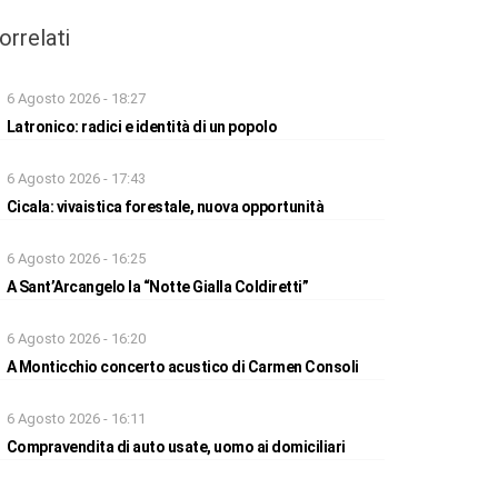
orrelati
6 Agosto 2026 - 18:27
Latronico: radici e identità di un popolo
6 Agosto 2026 - 17:43
Cicala: vivaistica forestale, nuova opportunità
6 Agosto 2026 - 16:25
A Sant’Arcangelo la “Notte Gialla Coldiretti”
6 Agosto 2026 - 16:20
A Monticchio concerto acustico di Carmen Consoli
6 Agosto 2026 - 16:11
Compravendita di auto usate, uomo ai domiciliari