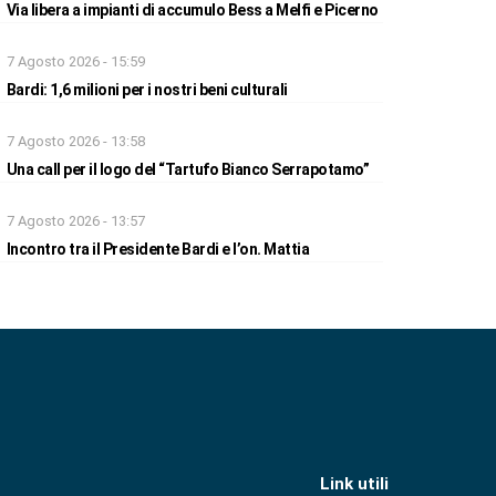
Via libera a impianti di accumulo Bess a Melfi e Picerno
7 Agosto 2026 - 15:59
Bardi: 1,6 milioni per i nostri beni culturali
7 Agosto 2026 - 13:58
Una call per il logo del “Tartufo Bianco Serrapotamo”
7 Agosto 2026 - 13:57
Incontro tra il Presidente Bardi e l’on. Mattia
Link utili