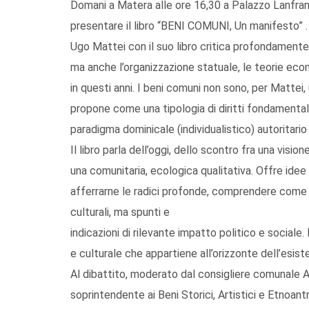
Domani a Matera alle ore 16,30 a Palazzo Lanfran
presentare il libro “BENI COMUNI, Un manifesto” .
Ugo Mattei con il suo libro critica profondament
ma anche l’organizzazione statuale, le teorie e
in questi anni. I beni comuni non sono, per Mattei,
propone come una tipologia di diritti fondamentali
paradigma dominicale (individualistico) autoritario
Il libro parla dell’oggi, dello scontro fra una visio
una comunitaria, ecologica qualitativa. Offre idee e r
afferrarne le radici profonde, comprendere come u
culturali, ma spunti e
indicazioni di rilevante impatto politico e sociale.
e culturale che appartiene all’orizzonte dell’esist
Al dibattito, moderato dal consigliere comunale An
soprintendente ai Beni Storici, Artistici e Etnoant