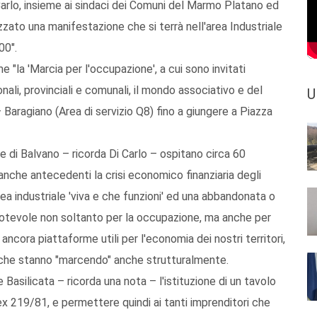
arlo, insieme ai sindaci dei Comuni del Marmo Platano ed
anizzato una manifestazione che si terrà nell'area Industriale
00".
"la 'Marcia per l'occupazione', a cui sono invitati
onali, provinciali e comunali, il mondo associativo e del
U
– Baragiano (Area di servizio Q8) fino a giungere a Piazza
e di Balvano – ricorda Di Carlo – ospitano circa 60
 anche antecedenti la crisi economico finanziaria degli
'area industriale 'viva e che funzioni' ed una abbandonata o
notevole non soltanto per la occupazione, ma anche per
ancora piattaforme utili per l'economia dei nostri territori,
i che stanno "marcendo" anche strutturalmente.
asilicata – ricorda una nota – l'istituzione di un tavolo
ti ex 219/81, e permettere quindi ai tanti imprenditori che