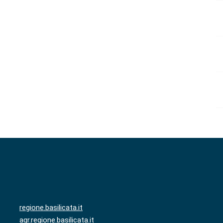
regione.basilicata.it
agr.regione.basilicata.it