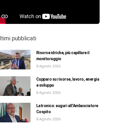
ltimi pubblicati
Risorse idriche, più capillare il
monitoraggio
8 Agosto 2026
Cupparo su risorse, lavoro, energia
e sviluppo
8 Agosto 2026
Latronico: auguri all’Ambasciatore
Cospito
8 Agosto 2026