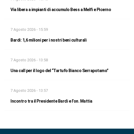
Via libera a impianti di accumulo Bess a Melfi e Picerno
7 Agosto 2026 - 15:59
Bardi: 1,6 milioni per i nostri beni culturali
7 Agosto 2026 - 13:58
Una call per il logo del “Tartufo Bianco Serrapotamo”
7 Agosto 2026 - 13:57
Incontro tra il Presidente Bardi e l’on. Mattia