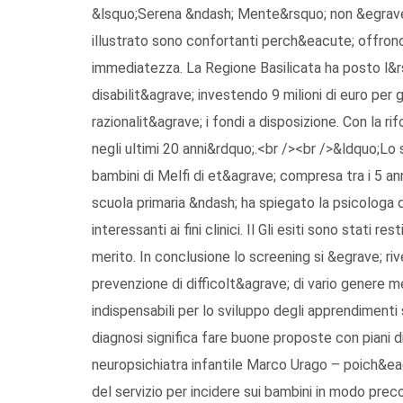
&lsquo;Serena &ndash; Mente&rsquo; non &egrave; r
illustrato sono confortanti perch&eacute; offrono 
immediatezza. La Regione Basilicata ha posto l&rs
disabilit&agrave; investendo 9 milioni di euro per
razionalit&agrave; i fondi a disposizione. Con la 
negli ultimi 20 anni&rdquo;.<br /><br />&ldquo;Lo
bambini di Melfi di et&agrave; compresa tra i 5 ann
scuola primaria &ndash; ha spiegato la psicologa de
interessanti ai fini clinici. Il Gli esiti sono stati r
merito. In conclusione lo screening si &egrave; ri
prevenzione di difficolt&agrave; di vario genere me
indispensabili per lo sviluppo degli apprendiment
diagnosi significa fare buone proposte con piani d
neuropsichiatra infantile Marco Urago – poich&ea
del servizio per incidere sui bambini in modo pre