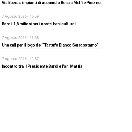
Via libera a impianti di accumulo Bess a Melfi e Picerno
7 Agosto 2026 - 15:59
Bardi: 1,6 milioni per i nostri beni culturali
7 Agosto 2026 - 13:58
Una call per il logo del “Tartufo Bianco Serrapotamo”
7 Agosto 2026 - 13:57
Incontro tra il Presidente Bardi e l’on. Mattia