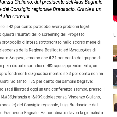
infanzia Giuliano, dal presidente dell’Aias Bagnale
 del Consiglio regionale Bradascio. Grazie a un
d altri Comuni
ilo il 42 per cento potrebbe avere problemi legati
U
 questi i risultati dello screening del Progetto
 protocollo di intesa sottoscritto nello scorso mese di
dolescenza della Regione Basilicata ed l&rsquo;Aias di
inato &egrave; emerso che il 21 per cento del gruppo di
i per i disturbi specifici dell&rsquo;apprendimento, un
 approfondimenti diagnostici mentre il 23 per cento non ha
uisiti. Soltanto il 35 per cento dei bambini &egrave;
no stati illustrati oggi un una conferenza stampa, presso il
r l&#39;infanzia e l&#39;adolescenza, Vincenzo Giuliano,
sociale) del Consiglio regionale, Luigi Bradascio e del
io Francesco Bagnale. Ha coordinato i lavori la giornalista