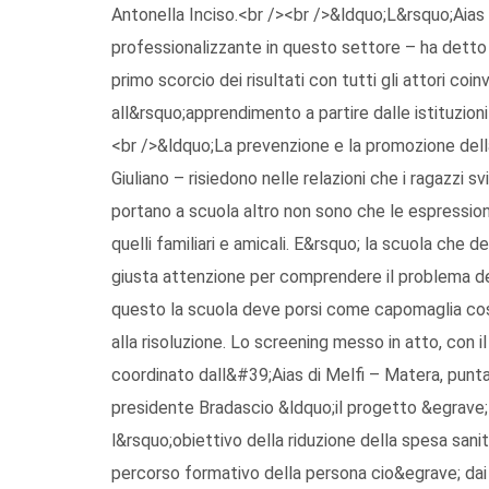
Antonella Inciso.<br /><br />&ldquo;L&rsquo;Aias 
professionalizzante in questo settore – ha detto
primo scorcio dei risultati con tutti gli attori coi
all&rsquo;apprendimento a partire dalle istituzioni
<br />&ldquo;La prevenzione e la promozione dell
Giuliano – risiedono nelle relazioni che i ragazzi sv
portano a scuola altro non sono che le espressioni d
quelli familiari e amicali. E&rsquo; la scuola che de
giusta attenzione per comprendere il problema del
questo la scuola deve porsi come capomaglia costru
alla risoluzione. Lo screening messo in atto, con
coordinato dall&#39;Aias di Melfi – Matera, punta 
presidente Bradascio &ldquo;il progetto &egrave;
l&rsquo;obiettivo della riduzione della spesa sanit
percorso formativo della persona cio&egrave; dai b