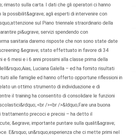
imasto sulla carta. I dati che gli operatori ci hanno
la possibilit&agrave; agli esperti di intervenire con
quo;attenzione sul Piano triennale straordinario della
 garantire pi&ugrave; servizi spendendo con
riforma sanitaria daremo risposte che non sono state date
 screening &egrave; stato effettuato in favore di 34
i e 6 mesi e i 6 anni prossimi alla classe prima della
ll&rsquo;Aias, Luciana Galella – ed ha fornito risultati
estituiti alle famiglie ed hanno offerto opportune riflessioni in
velato un ottimo strumento di individuazione e di
ntre il training ha consentito di consolidare le funzioni
i scolastici&rdquo;.<br /><br />&ldquo;Fare una buona
i trattamento precoci e precisi – ha detto il
cute; &egrave; importante puntare sulla qualit&agrave;
coce. E&rsquo; un&rsquo;esperienza che ci mette primi nel