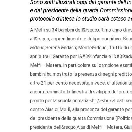
Sono stati illustrati oggi dal garante dell’
e dal presidente della quarta Commissione
protocollo d’intesa lo studio sarà esteso a
A Melfi su 34 bambini dell&rsquo;ultimo anno di as
all&rsquo; apprendimento e di tipo cognitivo. Sono
&ldquo;Serena &ndash; Mente&rdquo;, frutto di un
aprile tra il Garante per l&#39;infanzia e l&#39;a
Melfi – Matera. In particolare sul campione esam
bambini ha mostrato la presenza di segni predittor
altro 21 per cento necessita, invece, di ulteriori
ancora terminato la finestra di sviluppo dei prereq
pronto per la scuola primaria.<br /><br />I dati so
centro Aias di Melfi, alla presenza del garante pe
del presidente della quarta Commissione (Politica 
presidente dell&rsquo;Aias di Melfi – Matera, Giul