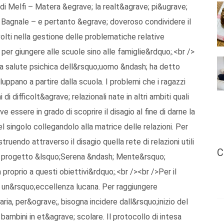
di Melfi – Matera &egrave; la realt&agrave; pi&ugrave;
 Bagnale – e pertanto &egrave; doveroso condividere il
nvolti nella gestione delle problematiche relative
 per giungere alle scuole sino alle famiglie&rdquo;.<br />
a salute psichica dell&rsquo;uomo &ndash; ha detto
iluppano a partire dalla scuola. I problemi che i ragazzi
i difficolt&agrave; relazionali nate in altri ambiti quali
ve essere in grado di scoprire il disagio al fine di darne la
 singolo collegandolo alla matrice delle relazioni. Per
endo attraverso il disagio quella rete di relazioni utili
C
 il progetto &lsquo;Serena &ndash; Mente&rsquo;
proprio a questi obiettivi&rdquo;.<br /><br />Per il
 un&rsquo;eccellenza lucana. Per raggiungere
aria, per&ograve;, bisogna incidere dall&rsquo;inizio del
ambini in et&agrave; scolare. Il protocollo di intesa