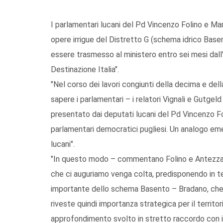
I parlamentari lucani del Pd Vincenzo Folino e Mar
opere irrigue del Distretto G (schema idrico Basen
essere trasmesso al ministero entro sei mesi dall
Destinazione Italia".
"Nel corso dei lavori congiunti della decima e de
sapere i parlamentari – i relatori Vignali e Gutg
presentato dai deputati lucani del Pd Vincenzo Fo
parlamentari democratici pugliesi. Un analogo e
lucani".
"In questo modo – commentano Folino e Antezza – a
che ci auguriamo venga colta, predisponendo in te
importante dello schema Basento – Bradano, che p
riveste quindi importanza strategica per il territo
approfondimento svolto in stretto raccordo con i r