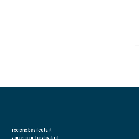
regione.basilicata.it
agr.regione.basilicata.it