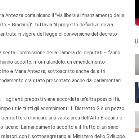
ia Antezza comunicano il "via libera al finanziamento delle
to – Bradano)", tuttavia "il progetto definitivo dovrà
'entrata in vigore del legge di conversione del decreto
U
lla sesta Commissione della Camera dei deputati – fanno
eld hanno accolto, riformulandolo, un emendamento
lino e Maria Antezza, sottoscritto anche da altri
mendamento era stato presentato anche dai parlamentari
gli enti preposti viene accordata un'altra possibilità,
mpo utile tutti gli adempimenti. Il Distretto G è un pezzo
ermetterà di irrigare una vasta area dell'Alto Bradano e
rio lucano. L'emendamento accolto è il frutto di un serio
elatori, con il sottosegretario al Ministero dello Sviluppo