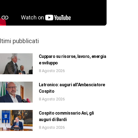
ltimi pubblicati
Cupparo su risorse, lavoro, energia
e sviluppo
8 Agosto 2026
Latronico: auguri all’Ambasciatore
Cospito
8 Agosto 2026
Cospito commissario Asi, gli
auguri di Bardi
8 Agosto 2026