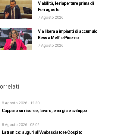
Viabilità, le riaperture prima di
Ferragosto
7 Agosto 2026
Via libera a impianti di accumulo
Bess a Melfi e Picerno
7 Agosto 2026
orrelati
8 Agosto 2026 - 12:30
Cupparo su risorse, lavoro, energia e sviluppo
8 Agosto 2026 - 08:02
Latronico: auguri all’Ambasciatore Cospito