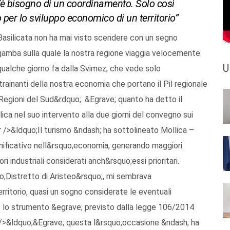
“c’è bisogno di un coordinamento. Solo così
per lo sviluppo economico di un territorio”
 Basilicata non ha mai visto scendere con un segno
 gamba sulla quale la nostra regione viaggia velocemente.
U
qualche giorno fa dalla Svimez, che vede solo
trainanti della nostra economia che portano il Pil regionale
e Regioni del Sud&rdquo;. &Egrave; quanto ha detto il
ica nel suo intervento alla due giorni del convegno sui
br />&ldquo;Il turismo &ndash; ha sottolineato Mollica –
gnificativo nell&rsquo;economia, generando maggiori
ri industriali considerati anch&rsquo;essi prioritari.
;Distretto di Aristeo&rsquo;, mi sembrava
rritorio, quasi un sogno considerate le eventuali
 se lo strumento &egrave; previsto dalla legge 106/2014
br />&ldquo;&Egrave; questa l&rsquo;occasione &ndash; ha