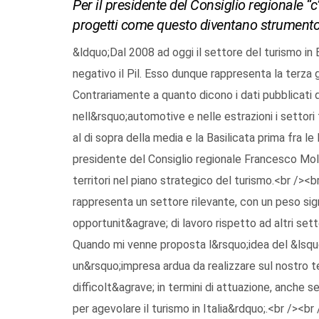
Per il presidente del Consiglio regionale 
progetti come questo diventano strumento 
&ldquo;Dal 2008 ad oggi il settore del turismo in
negativo il Pil. Esso dunque rappresenta la terza
Contrariamente a quanto dicono i dati pubblicati 
nell&rsquo;automotive e nelle estrazioni i settori 
al di sopra della media e la Basilicata prima fra l
presidente del Consiglio regionale Francesco Moll
territori nel piano strategico del turismo.<br /><
rappresenta un settore rilevante, con un peso si
opportunit&agrave; di lavoro rispetto ad altri setto
Quando mi venne proposta l&rsquo;idea del &lsquo
un&rsquo;impresa ardua da realizzare sul nostro te
difficolt&agrave; in termini di attuazione, anche
per agevolare il turismo in Italia&rdquo;.<br /><