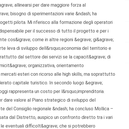
grave; allinearsi per dare maggiore forza al
ve; bisogno di sperimentazioni varie &ndash; ha
etti pilota. Mi riferisco alla formazione degli operatori
pensabile per il successo di tutto il progetto e per i
te cos&igrave; come in altre regioni &egrave; gi&agrave;
rte leva di sviluppo dell&rsquo;economia del territorio e
attutto dal settore dei servizi se la capacit&agrave; di
micit&agrave; organizzativa, orientamento
i mercati esteri con ricorso alle high skills, ma soprattutto
erato capitale turistico. In secondo luogo &egrave;
oggi rappresenta un costo per l&rsquo;imprenditoria.
 dare valore al Piano strategico di sviluppo del
e del Consiglio regionale &ndash; ha concluso Mollica –
ta dal Distretto, auspico un confronto diretto tra i vari
 le eventuali difficolt&agrave; che si potrebbero