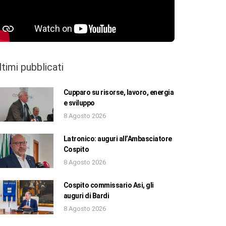
ltimi pubblicati
Cupparo su risorse, lavoro, energia
e sviluppo
8 Agosto 2026
Latronico: auguri all’Ambasciatore
Cospito
8 Agosto 2026
Cospito commissario Asi, gli
auguri di Bardi
8 Agosto 2026