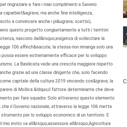
er ringraziare e fare i miei complimenti a Saverio
a caparbiet&agrave; ma anche fine intelligenza,
scito a convincere anche i pi&ugrave; scettici,
ieno questo progetto congiuntamente a tutti i territori.
Potenza, nascono dall&rsquo;esigenza di sollecitare la
 legge 106 affinch&eacute; la stessa non rimanga solo una
ma possa essere estremamente efficace per lo sviluppo
Turismo. La Basilicata vede una crescita maggiore rispetto
 anche grazie ad una classe dirigente che, solo facendo
C
 come capitale della cultura 2019 vincendo cos&igrave; la
 parere di Mollica &ldquo;il fattore determinante che deve
namento per fare squadra. Solo attraverso questo elemento
 che il Governo nazionale, attraverso la legge 106 mette
 strumento per lo sviluppo economico di un territorio. E
 il mio invito va all&rsquo;assessore all&rsquo;Agricoltura