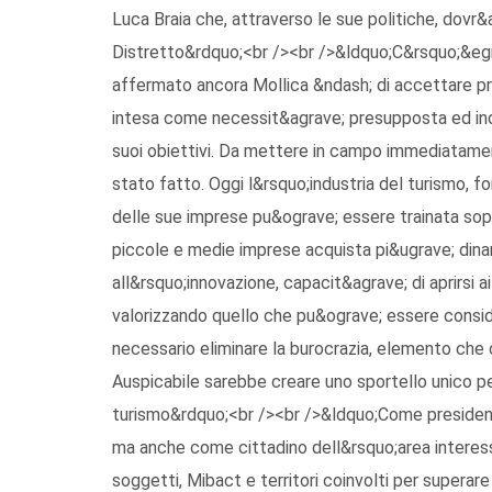
Luca Braia che, attraverso le sue politiche, dovr&a
Distretto&rdquo;<br /><br />&ldquo;C&rsquo;&egra
affermato ancora Mollica &ndash; di accettare prog
intesa come necessit&agrave; presupposta ed indis
suoi obiettivi. Da mettere in campo immediatamen
stato fatto. Oggi l&rsquo;industria del turismo, fo
delle sue imprese pu&ograve; essere trainata sopr
piccole e medie imprese acquista pi&ugrave; dina
all&rsquo;innovazione, capacit&agrave; di aprirsi a
valorizzando quello che pu&ograve; essere consid
necessario eliminare la burocrazia, elemento che 
Auspicabile sarebbe creare uno sportello unico per
turismo&rdquo;<br /><br />&ldquo;Come president
ma anche come cittadino dell&rsquo;area interessa
soggetti, Mibact e territori coinvolti per superare