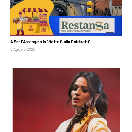
A Sant’Arcangelo la “Notte Gialla Coldiretti”
6 Agosto 2026