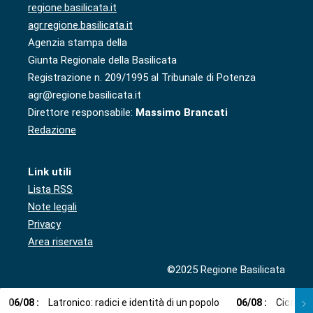
regione.basilicata.it
agr.regione.basilicata.it
Agenzia stampa della
Giunta Regionale della Basilicata
Registrazione n. 209/1995 al Tribunale di Potenza
agr@regione.basilicata.it
Direttore responsabile:
Massimo Brancati
Redazione
Link utili
Lista RSS
Note legali
Privacy
Area riservata
©2025 Regione Basilicata
06
/
08
:
Latronico: radici e identità di un popolo
06
/
08
:
Cicala: 