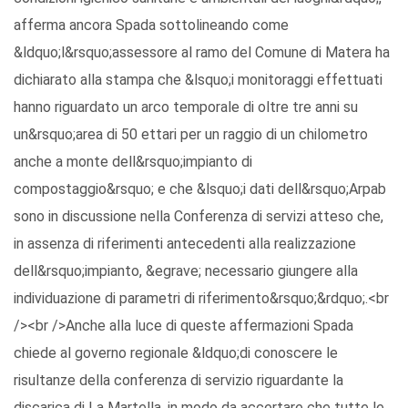
afferma ancora Spada sottolineando come
&ldquo;l&rsquo;assessore al ramo del Comune di Matera ha
dichiarato alla stampa che &lsquo;i monitoraggi effettuati
hanno riguardato un arco temporale di oltre tre anni su
un&rsquo;area di 50 ettari per un raggio di un chilometro
anche a monte dell&rsquo;impianto di
compostaggio&rsquo; e che &lsquo;i dati dell&rsquo;Arpab
sono in discussione nella Conferenza di servizi atteso che,
in assenza di riferimenti antecedenti alla realizzazione
dell&rsquo;impianto, &egrave; necessario giungere alla
individuazione di parametri di riferimento&rsquo;&rdquo;.<br
/><br />Anche alla luce di queste affermazioni Spada
chiede al governo regionale &ldquo;di conoscere le
risultanze della conferenza di servizio riguardante la
discarica di La Martella, in modo da accertare che tutte le