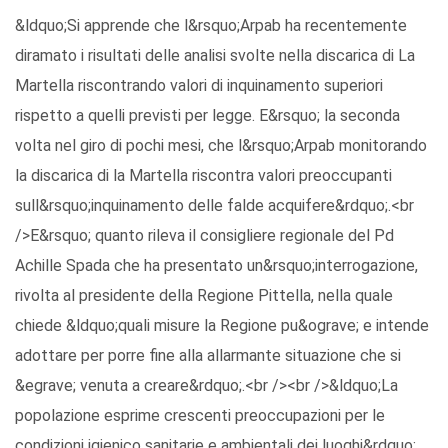
&ldquo;Si apprende che l&rsquo;Arpab ha recentemente
diramato i risultati delle analisi svolte nella discarica di La
Martella riscontrando valori di inquinamento superiori
rispetto a quelli previsti per legge. E&rsquo; la seconda
volta nel giro di pochi mesi, che l&rsquo;Arpab monitorando
la discarica di la Martella riscontra valori preoccupanti
sull&rsquo;inquinamento delle falde acquifere&rdquo;.<br
/>E&rsquo; quanto rileva il consigliere regionale del Pd
Achille Spada che ha presentato un&rsquo;interrogazione,
rivolta al presidente della Regione Pittella, nella quale
chiede &ldquo;quali misure la Regione pu&ograve; e intende
adottare per porre fine alla allarmante situazione che si
&egrave; venuta a creare&rdquo;.<br /><br />&ldquo;La
popolazione esprime crescenti preoccupazioni per le
condizioni igienico sanitarie e ambientali dei luoghi&rdquo;,