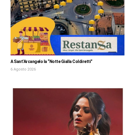
A Sant’Arcangelo la “Notte Gialla Coldiretti”
6 Agosto 2026