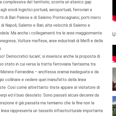
ita complessiva del territorio, sconta un atavico gap
li snodi logistici portuali, aeroportuali, ferroviari e
orti di Bari Palese e di Salerno Pontecagnano; porti merci
di Napoli, Salerno e Bari; alta velocità di Salerno e
Candela. Ma anche i collegamenti tra le aree maggiormente
U
egrese, Vulture melfese, aree industriali di Melfi e della
.
o! Democratici lucani’, si inserisce anche la proposta di
o stato in cui versa la tratta ferroviaria fantasma tra
e Matera-Ferrandina – anch’essa oramai inadeguata e da
io collinare e vedere quel manufatto della linea
te. Così come altrettanto triste appare al visitatore di
sterpi ed il buio desolato. Sono passati alcuni decenni da
erazione è già passata ma temiamo che la fine non la
 linea rappresenta un tassello infrastrutturale importante