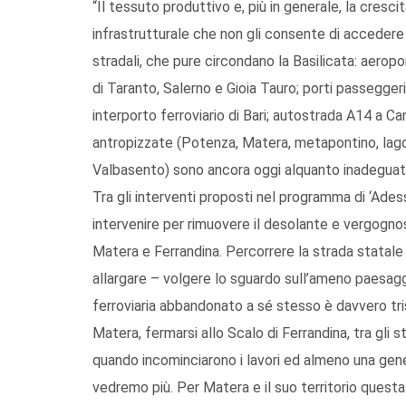
“Il tessuto produttivo e, più in generale, la cresc
infrastrutturale che non gli consente di accedere ag
stradali, che pure circondano la Basilicata: aerop
di Taranto, Salerno e Gioia Tauro; porti passeggeri 
interporto ferroviario di Bari; autostrada A14 a 
antropizzate (Potenza, Matera, metapontino, lagon
Valbasento) sono ancora oggi alquanto inadeguati
Tra gli interventi proposti nel programma di ‘Adess
intervenire per rimuovere il desolante e vergognos
Matera e Ferrandina. Percorrere la strada statal
allargare – volgere lo sguardo sull’ameno paesagg
ferroviaria abbandonato a sé stesso è davvero tris
Matera, fermarsi allo Scalo di Ferrandina, tra gli 
quando incominciarono i lavori ed almeno una gen
vedremo più. Per Matera e il suo territorio questa