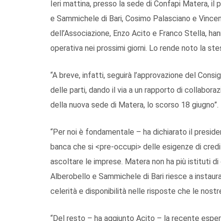
Ieri mattina, presso la sede di Confapi Matera, il 
e Sammichele di Bari, Cosimo Palasciano e Vincen
dell’Associazione, Enzo Acito e Franco Stella, han
operativa nei prossimi giorni. Lo rende noto la s
“A breve, infatti, seguirà l’approvazione del Consi
delle parti, dando il via a un rapporto di collaboraz
della nuova sede di Matera, lo scorso 18 giugno”.
“Per noi è fondamentale – ha dichiarato il presid
banca che si <pre-occupi> delle esigenze di credi
ascoltare le imprese. Matera non ha più istituti di 
Alberobello e Sammichele di Bari riesce a instaura
celerità e disponibilità nelle risposte che le nost
“Del resto – ha aggiunto Acito – la recente esperi