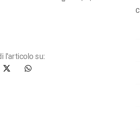
C
i l'articolo su: