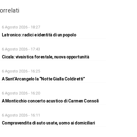
orrelati
6 Agosto 2026 - 18:27
Latronico: radici e identità di un popolo
6 Agosto 2026 - 17:43
Cicala: vivaistica forestale, nuova opportunità
6 Agosto 2026 - 16:25
A Sant’Arcangelo la “Notte Gialla Coldiretti”
6 Agosto 2026 - 16:20
A Monticchio concerto acustico di Carmen Consoli
6 Agosto 2026 - 16:11
Compravendita di auto usate, uomo ai domiciliari