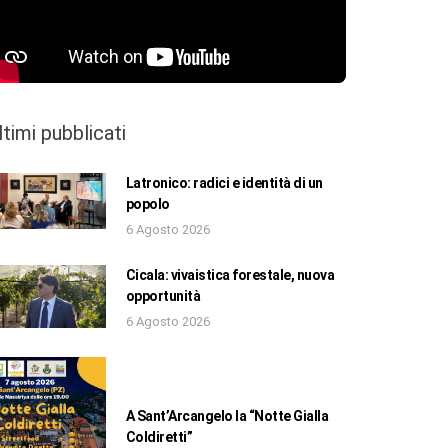
ltimi pubblicati
Latronico: radici e identità di un
popolo
6 Agosto 2026
Cicala: vivaistica forestale, nuova
opportunità
6 Agosto 2026
A Sant’Arcangelo la “Notte Gialla
Coldiretti”