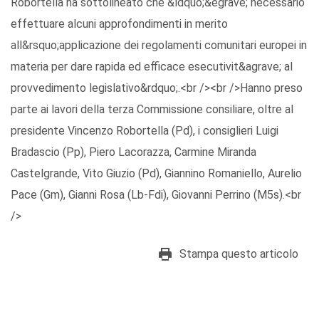
Robortella ha sottolineato che &ldquo;&egrave; necessario
effettuare alcuni approfondimenti in merito
all&rsquo;applicazione dei regolamenti comunitari europei in
materia per dare rapida ed efficace esecutivit&agrave; al
provvedimento legislativo&rdquo;.<br /><br />Hanno preso
parte ai lavori della terza Commissione consiliare, oltre al
presidente Vincenzo Robortella (Pd), i consiglieri Luigi
Bradascio (Pp), Piero Lacorazza, Carmine Miranda
Castelgrande, Vito Giuzio (Pd), Giannino Romaniello, Aurelio
Pace (Gm), Gianni Rosa (Lb-Fdi), Giovanni Perrino (M5s).<br
/>
Stampa questo articolo