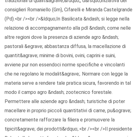
tradizionali di qualit&agrave;&rdquo;, d&rsquo;iniziativa dei
consiglieri Romaniello (Gm), Cifarelli e Miranda Castelgrande
(Pd).<br /><br />&ldquo;In Basilicata &ndash; si legge nella
relazione di accompagnamento alla pdl &ndash; come nelle
altre regioni dove la presenza di aziende agro &ndash;
pastorali &egrave; abbastanza diffusa, la macellazione di
quantit&agrave; minime di bovini, ovini, caprini e suini,
avviene pur non essendoci norme specifiche e vincolanti
che ne regolano le modalit&agrave;. Normare con legge la
materia serve a rendere tale pratica sicura, favorendo in tal
modo il campo agro &ndash; zootecnico forestale.
Permettere alle aziende agro &ndash; turistiche di poter
macellare in proprio piccoli quantitativi di carne, pu&ograve;
concretamente rafforzare la filiera e promuovere la
tipicit&agrave; dei prodotti&rdquo;.<br /><br />Il presidente