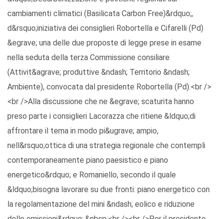
cambiamenti climatici (Basilicata Carbon Free)&rdquo;,
d&rsquo;iniziativa dei consiglieri Robortella e Cifarelli (Pd)
&egrave; una delle due proposte di legge prese in esame
nella seduta della terza Commissione consiliare
(Attivit&agrave; produttive &ndash; Territorio &ndash;
Ambiente), convocata dal presidente Robortella (Pd).<br />
<br />Alla discussione che ne &egrave; scaturita hanno
preso parte i consiglieri Lacorazza che ritiene &ldquo;di
affrontare il tema in modo pi&ugrave; ampio,
nell&rsquo;ottica di una strategia regionale che contempli
contemporaneamente piano paesistico e piano
energetico&rdquo; e Romaniello, secondo il quale
&ldquo;bisogna lavorare su due fronti: piano energetico con
la regolamentazione del mini &ndash; eolico e riduzione
delle emissioni&rdquo;.&nbsp;<br /><br />Per il presidente