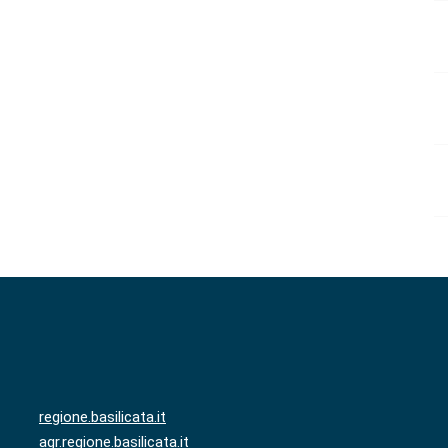
regione.basilicata.it
agr.regione.basilicata.it