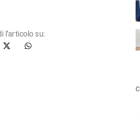
i l'articolo su:
C