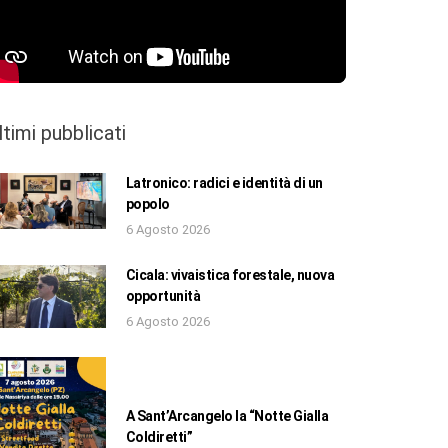
ltimi pubblicati
Latronico: radici e identità di un
popolo
6 Agosto 2026
Cicala: vivaistica forestale, nuova
opportunità
6 Agosto 2026
A Sant’Arcangelo la “Notte Gialla
Coldiretti”