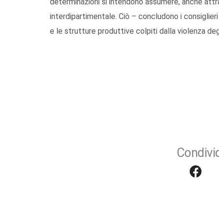
determinazioni si intendono assumere, anche attra
interdipartimentale. Ciò – concludono i consiglieri
e le strutture produttive colpiti dalla violenza deg
Condivid