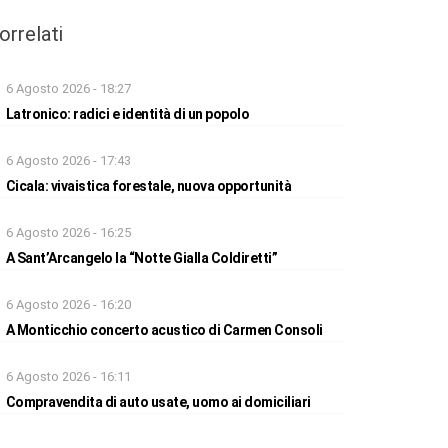
orrelati
6 Agosto 2026 - 18:27
Latronico: radici e identità di un popolo
6 Agosto 2026 - 17:43
Cicala: vivaistica forestale, nuova opportunità
6 Agosto 2026 - 16:25
A Sant’Arcangelo la “Notte Gialla Coldiretti”
6 Agosto 2026 - 16:20
A Monticchio concerto acustico di Carmen Consoli
6 Agosto 2026 - 16:11
Compravendita di auto usate, uomo ai domiciliari