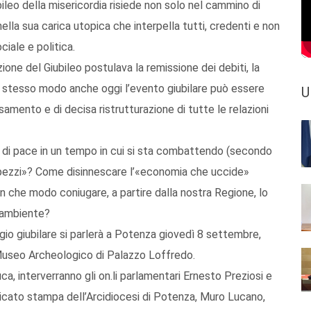
ileo della misericordia risiede non solo nel cammino di
lla sua carica utopica che interpella tutti, credenti e non
iale e politica.
zione del Giubileo postulava la remissione dei debiti, la
Allo stesso modo anche oggi l’evento giubilare può essere
U
amento e di decisa ristrutturazione di tutte le relazioni
di pace in un tempo in cui si sta combattendo (secondo
 pezzi»? Come disinnescare l’«economia che uccide»
n che modo coniugare, a partire dalla nostra Regione, lo
l’ambiente?
gio giubilare si parlerà a Potenza giovedì 8 settembre,
 Museo Archeologico di Palazzo Loffredo.
a, interverranno gli on.li parlamentari Ernesto Preziosi e
nicato stampa dell’Arcidiocesi di Potenza, Muro Lucano,