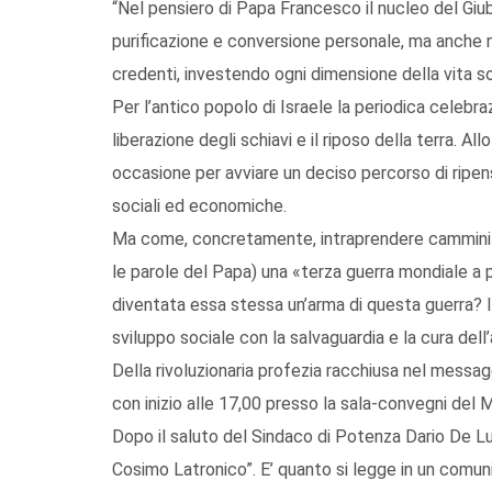
“Nel pensiero di Papa Francesco il nucleo del Giub
purificazione e conversione personale, ma anche ne
credenti, investendo ogni dimensione della vita soc
Per l’antico popolo di Israele la periodica celebra
liberazione degli schiavi e il riposo della terra. 
occasione per avviare un deciso percorso di ripens
sociali ed economiche.
Ma come, concretamente, intraprendere cammini 
le parole del Papa) una «terza guerra mondiale a
diventata essa stessa un’arma di questa guerra? I
sviluppo sociale con la salvaguardia e la cura del
Della rivoluzionaria profezia racchiusa nel messag
con inizio alle 17,00 presso la sala-convegni del
Dopo il saluto del Sindaco di Potenza Dario De Luc
Cosimo Latronico”. E’ quanto si legge in un comu