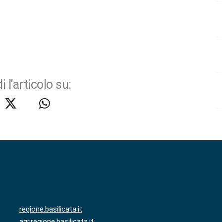
i l'articolo su:
regione.basilicata.it
agr.regione.basilicata.it