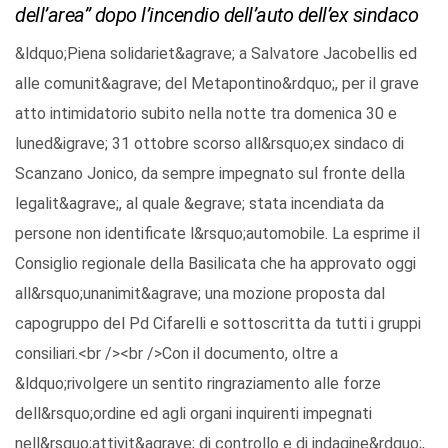
dell’area” dopo l’incendio dell’auto dell’ex sindaco
&ldquo;Piena solidariet&agrave; a Salvatore Jacobellis ed
alle comunit&agrave; del Metapontino&rdquo;, per il grave
atto intimidatorio subito nella notte tra domenica 30 e
luned&igrave; 31 ottobre scorso all&rsquo;ex sindaco di
Scanzano Jonico, da sempre impegnato sul fronte della
legalit&agrave;, al quale &egrave; stata incendiata da
persone non identificate l&rsquo;automobile. La esprime il
Consiglio regionale della Basilicata che ha approvato oggi
all&rsquo;unanimit&agrave; una mozione proposta dal
capogruppo del Pd Cifarelli e sottoscritta da tutti i gruppi
consiliari.<br /><br />Con il documento, oltre a
&ldquo;rivolgere un sentito ringraziamento alle forze
dell&rsquo;ordine ed agli organi inquirenti impegnati
nell&rsquo;attivit&agrave; di controllo e di indagine&rdquo;,