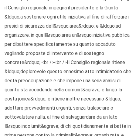
il Consiglio regionale impegna il presidente e la Giunta
&ldquo;a sostenere ogni utile iniziativa al fine di rafforzare i
presidi di sicurezza dell&rsquo;area&rdquo; e &ldquo;ad
organizzare, in quell&rsquo;area un&rsquo;iniziativa pubblica
per dibattere specificatamente su quanto accaduto
vagliando proposte di intervento e di sostegno
concrete&rdquo;.<br /><br />Il Consiglio regionale ritiene
&ldquo;deplorevole questo ennesimo atto intimidatorio che
desta preoccupazione e che impone una seria analisi di
quanto sta accadendo nella comunit&agrave; e lungo la
costa jonica&rdquo; e ritiene inoltre necessario &ldquo;
adottare provvedimenti urgenti, senza tralasciare o
sottovalutare nulla, al fine di salvaguardare da un lato
l&rsquo;incolumit&agrave; di chi quotidianamente si batte in
prima persona contro la criminalit&agrave; organizzata, e