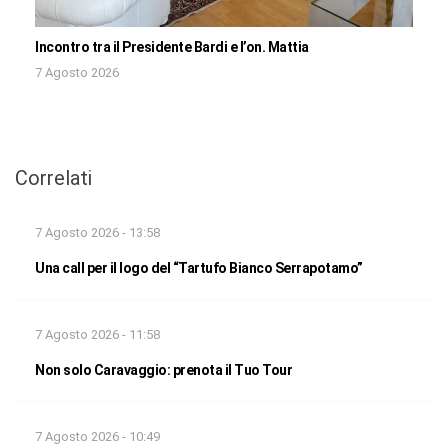
Incontro tra il Presidente Bardi e l’on. Mattia
7 Agosto 2026
Correlati
7 Agosto 2026 - 13:58
Una call per il logo del “Tartufo Bianco Serrapotamo”
7 Agosto 2026 - 11:58
Non solo Caravaggio: prenota il Tuo Tour
7 Agosto 2026 - 10:49