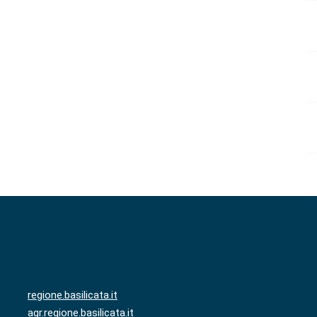
regione.basilicata.it
agr.regione.basilicata.it