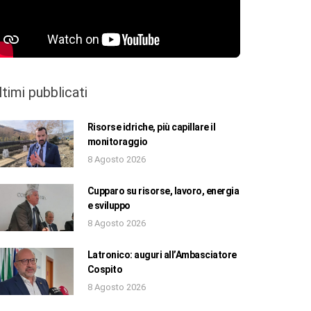
ltimi pubblicati
Risorse idriche, più capillare il
monitoraggio
8 Agosto 2026
Cupparo su risorse, lavoro, energia
e sviluppo
8 Agosto 2026
Latronico: auguri all’Ambasciatore
Cospito
8 Agosto 2026