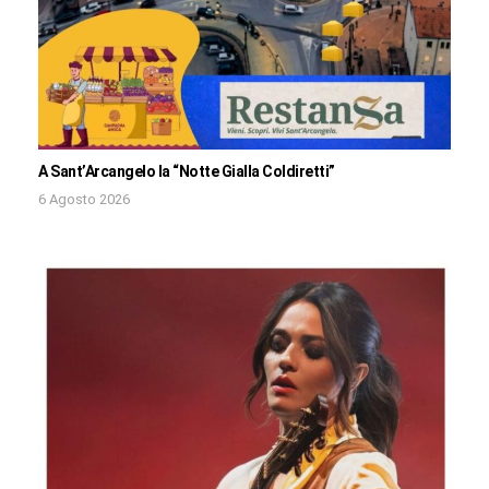
A Sant’Arcangelo la “Notte Gialla Coldiretti”
6 Agosto 2026