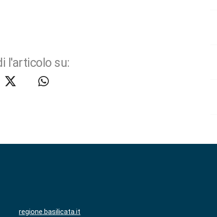
i l'articolo su:
regione.basilicata.it