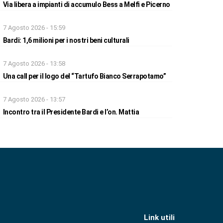
Via libera a impianti di accumulo Bess a Melfi e Picerno
7 Agosto 2026 - 15:59
Bardi: 1,6 milioni per i nostri beni culturali
7 Agosto 2026 - 13:58
Una call per il logo del “Tartufo Bianco Serrapotamo”
7 Agosto 2026 - 13:57
Incontro tra il Presidente Bardi e l’on. Mattia
Link utili