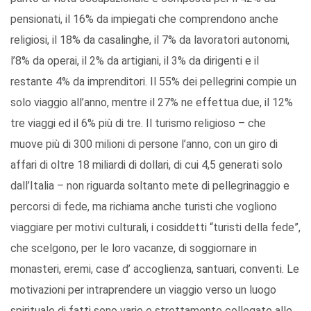
pensionati, il 16% da impiegati che comprendono anche
religiosi, il 18% da casalinghe, il 7% da lavoratori autonomi,
l’8% da operai, il 2% da artigiani, il 3% da dirigenti e il
restante 4% da imprenditori. Il 55% dei pellegrini compie un
solo viaggio all’anno, mentre il 27% ne effettua due, il 12%
tre viaggi ed il 6% più di tre. Il turismo religioso – che
muove più di 300 milioni di persone l’anno, con un giro di
affari di oltre 18 miliardi di dollari, di cui 4,5 generati solo
dall’Italia – non riguarda soltanto mete di pellegrinaggio e
percorsi di fede, ma richiama anche turisti che vogliono
viaggiare per motivi culturali, i cosiddetti “turisti della fede”,
che scelgono, per le loro vacanze, di soggiornare in
monasteri, eremi, case d’ accoglienza, santuari, conventi. Le
motivazioni per intraprendere un viaggio verso un luogo
spirituale di fatti sono varie e strettamente collegate alle