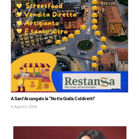
A Sant’Arcangelo la “Notte Gialla Coldiretti”
6 Agosto 2026