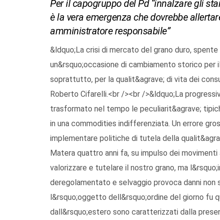
Per il capogruppo del Pd “innalzare gli st
è la vera emergenza che dovrebbe allertare
amministratore responsabile”
&ldquo;La crisi di mercato del grano duro, spente 
un&rsquo;occasione di cambiamento storico per il 
soprattutto, per la qualit&agrave; di vita dei con
Roberto Cifarelli.<br /><br />&ldquo;La progressiv
trasformato nel tempo le peculiarit&agrave; tipic
in una commodities indifferenziata. Un errore gros
implementare politiche di tutela della qualit&agrav
Matera quattro anni fa, su impulso dei movimenti a
valorizzare e tutelare il nostro grano, ma l&rsquo
deregolamentato e selvaggio provoca danni non sol
l&rsquo;oggetto dell&rsquo;ordine del giorno fu qu
dall&rsquo;estero sono caratterizzati dalla presenz