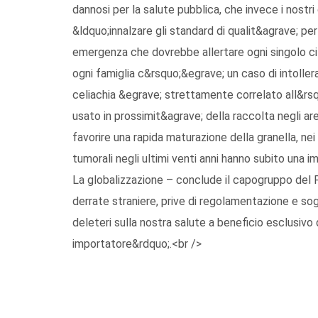
dannosi per la salute pubblica, che invece i nostr
&ldquo;innalzare gli standard di qualit&agrave; pe
emergenza che dovrebbe allertare ogni singolo cit
ogni famiglia c&rsquo;&egrave; un caso di intolle
celiachia &egrave; strettamente correlato all&rsq
usato in prossimit&agrave; della raccolta negli are
favorire una rapida maturazione della granella, nei
tumorali negli ultimi venti anni hanno subito una
La globalizzazione – conclude il capogruppo del P
derrate straniere, prive di regolamentazione e s
deleteri sulla nostra salute a beneficio esclusivo 
importatore&rdquo;.<br />