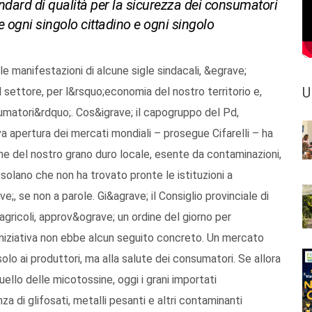
andard di qualità per la sicurezza dei consumatori
 ogni singolo cittadino e ogni singolo
le manifestazioni di alcune sigle sindacali, &egrave;
U
settore, per l&rsquo;economia del nostro territorio e,
sumatori&rdquo;. Cos&igrave; il capogruppo del Pd,
a apertura dei mercati mondiali – prosegue Cifarelli – ha
he del nostro grano duro locale, esente da contaminazioni,
solano che non ha trovato pronte le istituzioni a
e;, se non a parole. Gi&agrave; il Consiglio provinciale di
gricoli, approv&ograve; un ordine del giorno per
;iniziativa non ebbe alcun seguito concreto. Un mercato
o ai produttori, ma alla salute dei consumatori. Se allora
ello delle micotossine, oggi i grani importati
a di glifosati, metalli pesanti e altri contaminanti