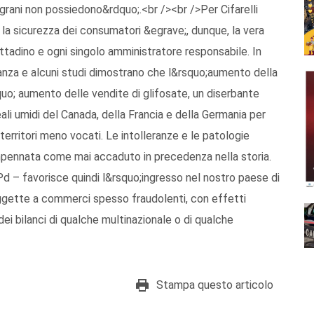
i grani non possiedono&rdquo;.<br /><br />Per Cifarelli
r la sicurezza dei consumatori &egrave;, dunque, la vera
tadino e ogni singolo amministratore responsabile. In
ranza e alcuni studi dimostrano che l&rsquo;aumento della
uo; aumento delle vendite di glifosate, un diserbante
ali umidi del Canada, della Francia e della Germania per
 territori meno vocati. Le intolleranze e le patologie
 impennata come mai accaduto in precedenza nella storia.
d – favorisce quindi l&rsquo;ingresso nel nostro paese di
oggette a commerci spesso fraudolenti, con effetti
dei bilanci di qualche multinazionale o di qualche
Stampa questo articolo