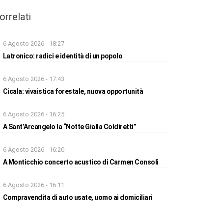
orrelati
6 Agosto 2026 - 18:27
Latronico: radici e identità di un popolo
6 Agosto 2026 - 17:43
Cicala: vivaistica forestale, nuova opportunità
6 Agosto 2026 - 16:25
A Sant’Arcangelo la “Notte Gialla Coldiretti”
6 Agosto 2026 - 16:20
A Monticchio concerto acustico di Carmen Consoli
6 Agosto 2026 - 16:11
Compravendita di auto usate, uomo ai domiciliari