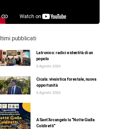
ltimi pubblicati
Latronico: radici e identità di un
popolo
6 Agosto 2026
Cicala: vivaistica forestale, nuova
opportunità
6 Agosto 2026
A Sant’Arcangelo la “Notte Gialla
Coldiretti”