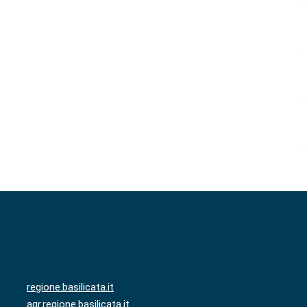
regione.basilicata.it
agr.regione.basilicata.it