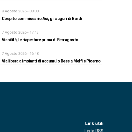
8 Agosto 2026 - 08:00
Cospito commissario Asi, gli auguri di Bardi
7 Agosto 2026 - 17:43
Viabilità, le riaperture prima di Ferragosto
7 Agosto 2026 - 16:48
Via libera a impianti di accumulo Bess a Melfi e Picerno
Link utili
Lista RSS