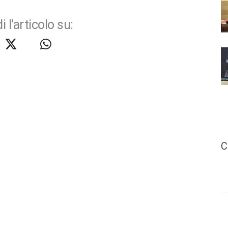
i l'articolo su:
C