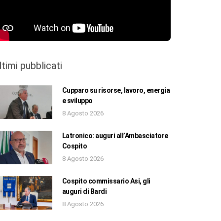
ltimi pubblicati
Cupparo su risorse, lavoro, energia
e sviluppo
8 Agosto 2026
Latronico: auguri all’Ambasciatore
Cospito
8 Agosto 2026
Cospito commissario Asi, gli
auguri di Bardi
8 Agosto 2026