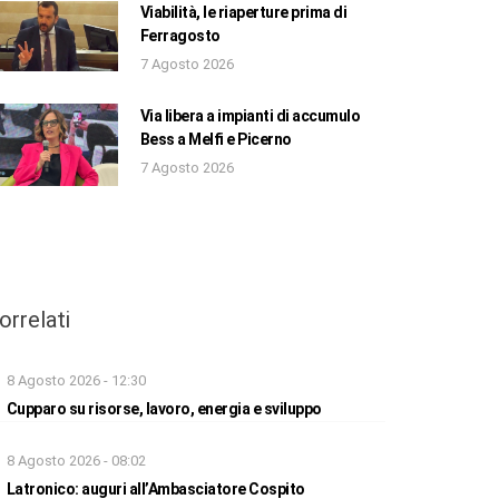
Viabilità, le riaperture prima di
Ferragosto
7 Agosto 2026
Via libera a impianti di accumulo
Bess a Melfi e Picerno
7 Agosto 2026
orrelati
8 Agosto 2026 - 12:30
Cupparo su risorse, lavoro, energia e sviluppo
8 Agosto 2026 - 08:02
Latronico: auguri all’Ambasciatore Cospito