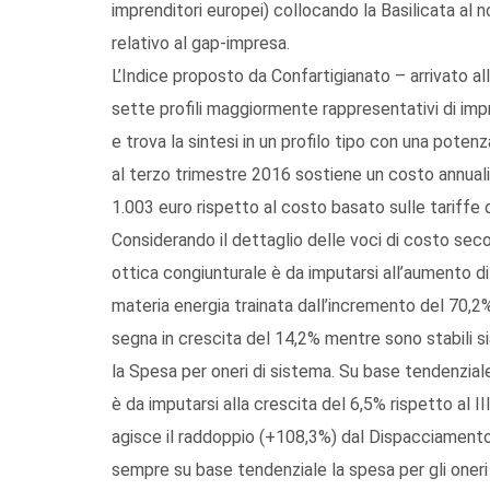
imprenditori europei) collocando la Basilicata al n
relativo al gap-impresa.
L’Indice proposto da Confartigianato – arrivato al
sette profili maggiormente rappresentativi di impr
e trova la sintesi in un profilo tipo con una po
al terzo trimestre 2016 sostiene un costo annualiz
1.003 euro rispetto al costo basato sulle tariffe
Considerando il dettaglio delle voci di costo secon
ottica congiunturale è da imputarsi all’aumento 
materia energia trainata dall’incremento del 70,2
segna in crescita del 14,2% mentre sono stabili si
la Spesa per oneri di sistema. Su base tendenziale i
è da imputarsi alla crescita del 6,5% rispetto al I
agisce il raddoppio (+108,3%) dal Dispacciamento
sempre su base tendenziale la spesa per gli oneri