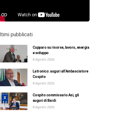
ltimi pubblicati
Cupparo su risorse, lavoro, energia
e sviluppo
8 Agosto 2026
Latronico: auguri all’Ambasciatore
Cospito
8 Agosto 2026
Cospito commissario Asi, gli
auguri di Bardi
8 Agosto 2026