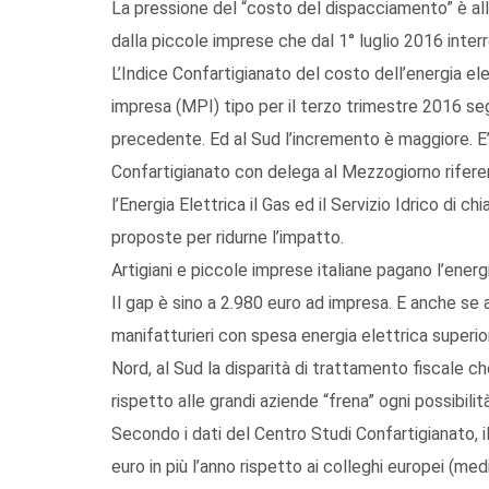
La pressione del “costo del dispacciamento” è all
dalla piccole imprese che dal 1° luglio 2016 interr
L’Indice Confartigianato del costo dell’energia el
impresa (MPI) tipo per il terzo trimestre 2016 se
precedente. Ed al Sud l’incremento è maggiore. E
Confartigianato con delega al Mezzogiorno riferen
l’Energia Elettrica il Gas ed il Servizio Idrico di ch
proposte per ridurne l’impatto.
Artigiani e piccole imprese italiane pagano l’energia
Il gap è sino a 2.980 euro ad impresa. E anche se a 
manifatturieri con spesa energia elettrica superi
Nord, al Sud la disparità di trattamento fiscale c
rispetto alle grandi aziende “frena” ogni possibilità
Secondo i dati del Centro Studi Confartigianato, il
euro in più l’anno rispetto ai colleghi europei (medi