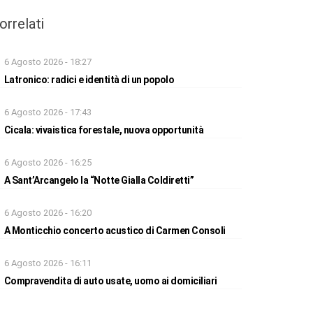
orrelati
6 Agosto 2026 - 18:27
Latronico: radici e identità di un popolo
6 Agosto 2026 - 17:43
Cicala: vivaistica forestale, nuova opportunità
6 Agosto 2026 - 16:25
A Sant’Arcangelo la “Notte Gialla Coldiretti”
6 Agosto 2026 - 16:20
A Monticchio concerto acustico di Carmen Consoli
6 Agosto 2026 - 16:11
Compravendita di auto usate, uomo ai domiciliari