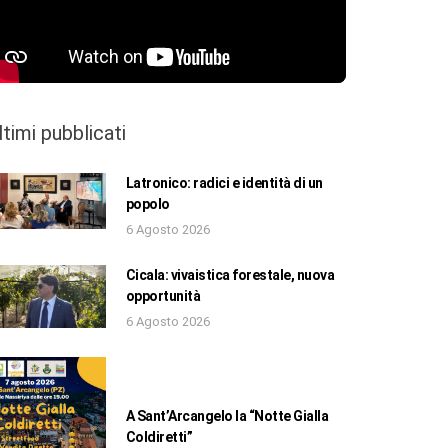
ltimi pubblicati
Latronico: radici e identità di un
popolo
6 Agosto 2026
Cicala: vivaistica forestale, nuova
opportunità
6 Agosto 2026
A Sant’Arcangelo la “Notte Gialla
Coldiretti”