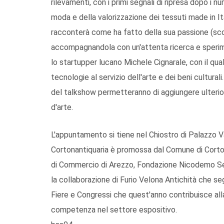
rilevamenti, con i primi segnali di ripresa dopo i num
moda e della valorizzazione dei tessuti made in It
racconterà come ha fatto della sua passione (scop
accompagnandola con un'attenta ricerca e sperimen
lo startupper lucano Michele Cignarale, con il qual
tecnologie al servizio dell'arte e dei beni cultura
del talkshow permetteranno di aggiungere ulteriori r
d'arte.
L'appuntamento si tiene nel Chiostro di Palazzo Vag
Cortonantiquaria è promossa dal Comune di Corto
di Commercio di Arezzo, Fondazione Nicodemo Sett
la collaborazione di Furio Velona Antichità che seg
Fiere e Congressi che quest'anno contribuisce al
competenza nel settore espositivo.