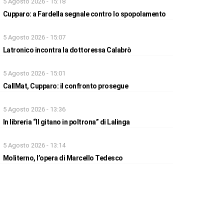
5 Agosto 2026 - 15:18
Cupparo: a Fardella segnale contro lo spopolamento
5 Agosto 2026 - 15:07
Latronico incontra la dottoressa Calabrò
5 Agosto 2026 - 15:01
CallMat, Cupparo: il confronto prosegue
5 Agosto 2026 - 13:36
In libreria “Il gitano in poltrona” di Lalinga
5 Agosto 2026 - 13:14
Moliterno, l’opera di Marcello Tedesco