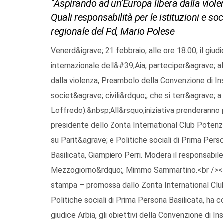
“Aspirando ad un’Europa libera dalla viol
Quali responsabilità per le istituzioni e socie
regionale del Pd, Mario Polese
Venerd&igrave; 21 febbraio, alle ore 18.00, il giud
internazionale dell&#39;Aia, parteciper&agrave; 
dalla violenza, Preambolo della Convenzione di Inst
societ&agrave; civili&rdquo;, che si terr&agrave; 
Loffredo).&nbsp;All&rsquo;iniziativa prenderanno pa
presidente dello Zonta International Club Potenza
su Parit&agrave; e Politiche sociali di Prima Perso
Basilicata, Giampiero Perri. Modera il responsabi
Mezzogiorno&rdquo;, Mimmo Sammartino.<br /><br 
stampa – promossa dallo Zonta International Club
Politiche sociali di Prima Persona Basilicata, ha c
giudice Arbia, gli obiettivi della Convenzione di I