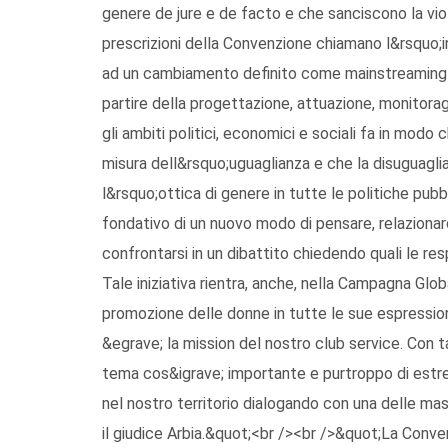
genere de jure e de facto e che sanciscono la vio
prescrizioni della Convenzione chiamano l&rsquo;
ad un cambiamento definito come mainstreaming di
partire della progettazione, attuazione, monitorag
gli ambiti politici, economici e sociali fa in modo
misura dell&rsquo;uguaglianza e che la disuguaglian
l&rsquo;ottica di genere in tutte le politiche pub
fondativo di un nuovo modo di pensare, relazionarc
confrontarsi in un dibattito chiedendo quali le resp
Tale iniziativa rientra, anche, nella Campagna 
promozione delle donne in tutte le sue espression
&egrave; la mission del nostro club service. Con t
tema cos&igrave; importante e purtroppo di estrem
nel nostro territorio dialogando con una delle mas
il giudice Arbia.&quot;<br /><br />&quot;La Conve