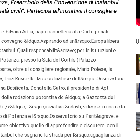
enza, Preambolo della Convenzione di Instanbul.
tà civili”. Partecipa all’iniziativa il consigliere
ice Silvana Arbia, capo cancelleria alla Corte penale
U
al convegno &ldquo;Aspirando ad un&rsquo;Europa libera
anbul. Quali responsabilit&agrave; per le istituzioni e
a Potenza, presso la Sala del Cortile (Palazzo
rte, oltre al consigliere regionale, Mario Polese, la
, Dina Russiello, la coordinatrice dell&rsquo;Osservatorio
na Basilicata, Donatella Cutro, il presidente di Apt
le della redazione potentina de &ldquo;la Gazzetta del
/>&ldquo;L&rsquo;iniziativa &ndash; si legge in una nota
 di Potenza e l&rsquo;Osservatorio su Parit&agrave; e
ome obiettivo quello di approfondire e discutere, con il
nstanbul che segnano la strada per l&rsquo;uguaglianza di