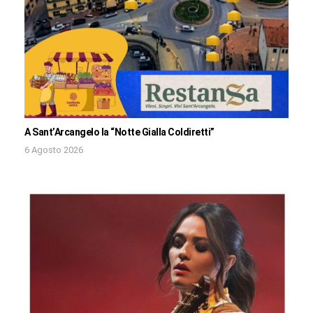
A Sant’Arcangelo la “Notte Gialla Coldiretti”
6 Agosto 2026