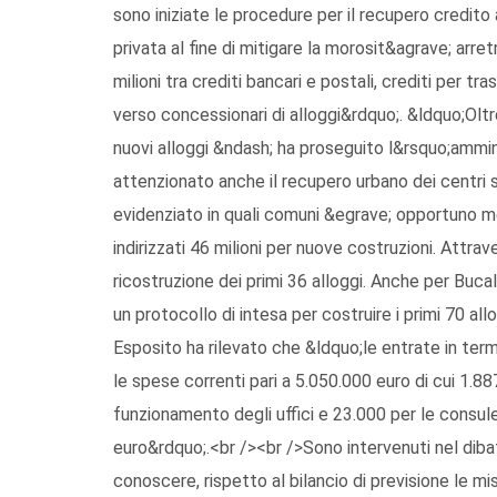
sono iniziate le procedure per il recupero credit
privata al fine di mitigare la morosit&agrave; arre
milioni tra crediti bancari e postali, crediti per tr
verso concessionari di alloggi&rdquo;. &ldquo;Olt
nuovi alloggi &ndash; ha proseguito l&rsquo;ammi
attenzionato anche il recupero urbano dei centri 
evidenziato in quali comuni &egrave; opportuno m
indirizzati 46 milioni per nuove costruzioni. Attr
ricostruzione dei primi 36 alloggi. Anche per Bu
un protocollo di intesa per costruire i primi 70 a
Esposito ha rilevato che &ldquo;le entrate in ter
le spese correnti pari a 5.050.000 euro di cui 1.887
funzionamento degli uffici e 23.000 per le consu
euro&rdquo;.<br /><br />Sono intervenuti nel dibat
conoscere, rispetto al bilancio di previsione le m