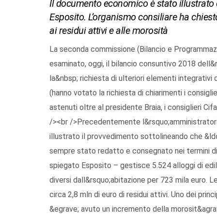
Il documento economico è stato illustrato
Esposito. L’organismo consiliare ha chiesto 
ai residui attivi e alle morosità
La seconda commissione (Bilancio e Programmazio
esaminato, oggi, il bilancio consuntivo 2018 dell
la&nbsp; richiesta di ulteriori elementi integrativi 
(hanno votato la richiesta di chiarimenti i consiglie
astenuti oltre al presidente Braia, i consiglieri C
/><br />Precedentemente l&rsquo;amministratore
illustrato il provvedimento sottolineando che &ld
sempre stato redatto e consegnato nei termini di
spiegato Esposito – gestisce 5.524 alloggi di edili
diversi dall&rsquo;abitazione per 723 mila euro. L
circa 2,8 mln di euro di residui attivi. Uno dei pri
&egrave; avuto un incremento della morosit&agrave