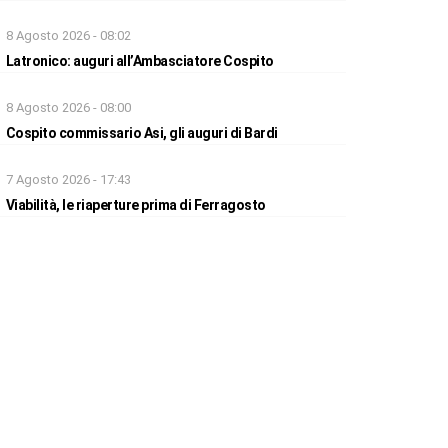
8 Agosto 2026 - 08:02
Latronico: auguri all’Ambasciatore Cospito
8 Agosto 2026 - 08:00
Cospito commissario Asi, gli auguri di Bardi
7 Agosto 2026 - 17:43
Viabilità, le riaperture prima di Ferragosto