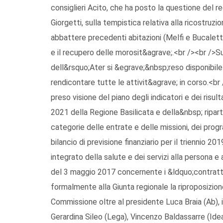
consiglieri Acito, che ha posto la questione del r
Giorgetti, sulla tempistica relativa alla ricostruz
abbattere precedenti abitazioni (Melfi e Bucaletto a
e il recupero delle morosit&agrave;.<br /><br />S
dell&rsquo;Ater si &egrave;&nbsp;reso disponibile
rendicontare tutte le attivit&agrave; in corso.<
preso visione del piano degli indicatori e dei risulta
2021 della Regione Basilicata e della&nbsp; ripartiz
categorie delle entrate e delle missioni, dei prog
bilancio di previsione finanziario per il triennio 
integrato della salute e dei servizi alla persona e
del 3 maggio 2017 concernente i &ldquo;contratti 
formalmente alla Giunta regionale la riproposizione
Commissione oltre al presidente Luca Braia (Ab), i 
Gerardina Sileo (Lega), Vincenzo Baldassarre (Idea