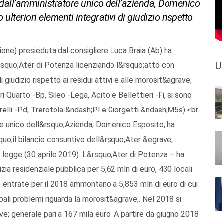
 dall’amministratore unico dell’azienda, Domenico
ulteriori elementi integrativi di giudizio rispetto
ne) presieduta dal consigliere Luca Braia (Ab) ha
U
&rsquo;Ater di Potenza licenziando l&rsquo;atto con
di giudizio rispetto ai residui attivi e alle morosit&agrave;
ri Quarto -Bp, Sileo -Lega, Acito e Bellettieri -Fi, si sono
ifarelli -Pd, Trerotola &ndash;Pl e Giorgetti &ndash;M5s).<br
 unico dell&rsquo;Azienda, Domenico Esposito, ha
quo;il bilancio consuntivo dell&rsquo;Ater &egrave;
 legge (30 aprile 2019). L&rsquo;Ater di Potenza – ha
zia residenziale pubblica per 5,62 mln di euro, 430 locali
e entrate per il 2018 ammontano a 5,853 mln di euro di cui
ncipali problemi riguarda la morosit&agrave;. Nel 2018 si
; generale pari a 167 mila euro. A partire da giugno 2018