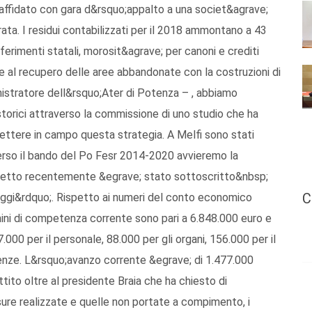
o affidato con gara d&rsquo;appalto a una societ&agrave;
trata. I residui contabilizzati per il 2018 ammontano a 43
asferimenti statali, morosit&agrave; per canoni e crediti
re al recupero delle aree abbandonate con la costruzioni di
nistratore dell&rsquo;Ater di Potenza – , abbiamo
storici attraverso la commissione di uno studio che ha
ettere in campo questa strategia. A Melfi sono stati
averso il bando del Po Fesr 2014-2020 avvieremo la
caletto recentemente &egrave; stato sottoscritto&nbsp;
C
lloggi&rdquo;. Rispetto ai numeri del conto economico
mini di competenza corrente sono pari a 6.848.000 euro e
.000 per il personale, 88.000 per gli organi, 156.000 per il
lenze. L&rsquo;avanzo corrente &egrave; di 1.477.000
tito oltre al presidente Braia che ha chiesto di
isure realizzate e quelle non portate a compimento, i