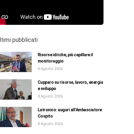
ltimi pubblicati
Risorse idriche, più capillare il
monitoraggio
8 Agosto 2026
Cupparo su risorse, lavoro, energia
e sviluppo
8 Agosto 2026
Latronico: auguri all’Ambasciatore
Cospito
8 Agosto 2026