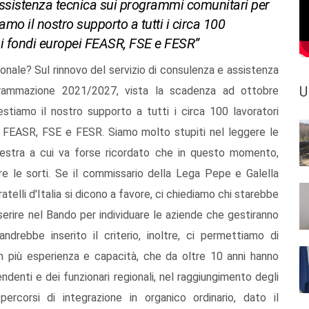
 assistenza tecnica sui programmi comunitari per
 il nostro supporto a tutti i circa 100
 sui fondi europei FEASR, FSE e FESR”
ionale? Sul rinnovo del servizio di consulenza e assistenza
U
grammazione 2021/2027, vista la scadenza ad ottobre
tiamo il nostro supporto a tutti i circa 100 lavoratori
pei FEASR, FSE e FESR. Siamo molto stupiti nel leggere le
destra a cui va forse ricordato che in questo momento,
e le sorti. Se il commissario della Lega Pepe e Galella
telli d'Italia si dicono a favore, ci chiediamo chi starebbe
serire nel Bando per individuare le aziende che gestiranno
andrebbe inserito il criterio, inoltre, ci permettiamo di
on più esperienza e capacità, che da oltre 10 anni hanno
ndenti e dei funzionari regionali, nel raggiungimento degli
ercorsi di integrazione in organico ordinario, dato il