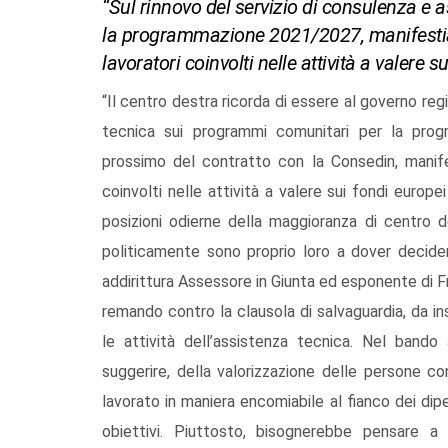
“Sul rinnovo del servizio di consulenza e
la programmazione 2021/2027, manifestiamo
lavoratori coinvolti nelle attività a valere
“Il centro destra ricorda di essere al governo reg
tecnica sui programmi comunitari per la pro
prossimo del contratto con la Consedin, manifes
coinvolti nelle attività a valere sui fondi euro
posizioni odierne della maggioranza di centro 
politicamente sono proprio loro a dover decider
addirittura Assessore in Giunta ed esponente di Fra
remando contro la clausola di salvaguardia, da in
le attività dell’assistenza tecnica. Nel bando 
suggerire, della valorizzazione delle persone c
lavorato in maniera encomiabile al fianco dei dipe
obiettivi. Piuttosto, bisognerebbe pensare a p