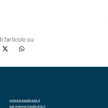
i l'articolo su:
regione.basilicata.it
agr.regione.basilicata.it