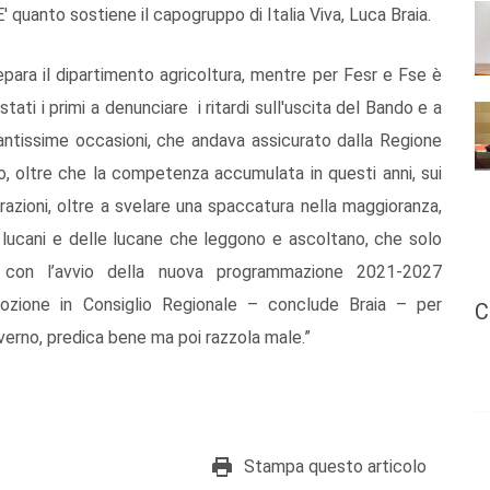
E' quanto sostiene il capogruppo di Italia Viva, Luca Braia.
repara il dipartimento agricoltura, mentre per Fesr e Fse è
tati i primi a denunciare i ritardi sull'uscita del Bando e a
 tantissime occasioni, che andava assicurato dalla Regione
to, oltre che la competenza accumulata in questi anni, sui
azioni, oltre a svelare una spaccatura nella maggioranza,
i lucani e delle lucane che leggono e ascoltano, che solo
à, con l’avvio della nuova programmazione 2021-2027
ozione in Consiglio Regionale – conclude Braia – per
C
verno, predica bene ma poi razzola male.”
Stampa questo articolo