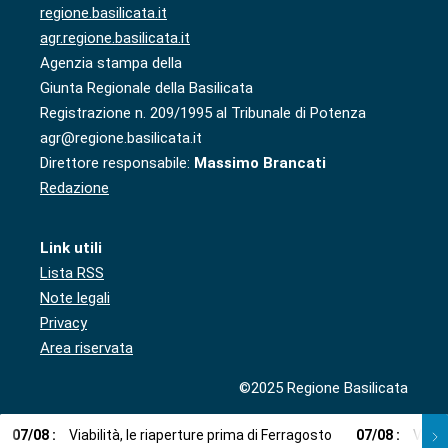
regione.basilicata.it
agr.regione.basilicata.it
Agenzia stampa della
Giunta Regionale della Basilicata
Registrazione n. 209/1995 al Tribunale di Potenza
agr@regione.basilicata.it
Direttore responsabile:
Massimo Brancati
Redazione
Link utili
Lista RSS
Note legali
Privacy
Area riservata
©2025 Regione Basilicata
07
/
08
:
Viabilità, le riaperture prima di Ferragosto
07
/
08
:
Via l