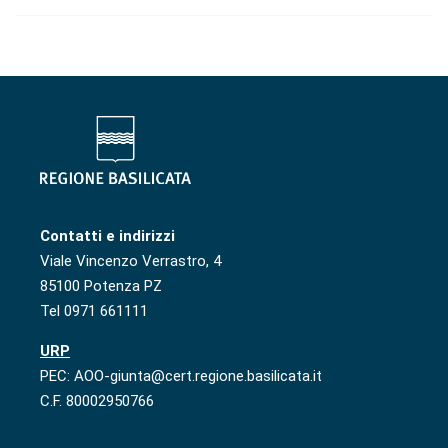
Contatti e indirizzi
Viale Vincenzo Verrastro, 4
85100 Potenza PZ
Tel 0971 661111
URP
PEC: AOO-giunta@cert.regione.basilicata.it
C.F. 80002950766