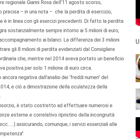
ere regionale Gianni Rosa dell’11 agosto scorso,
precisa – in una nota – che la perdita di esercizio,
e è in linea con gli esercizi precedenti. Di fatto la perdita
ggira sostanzialmente sempre intorno ai 5 milioni di euro,
i accompagnamento ai bilanci. La differenza dei 3 milioni
U
are gli 8 milioni di perdita evidenziati dal Consigliere
ordinaria che, mentre nel 2014 aveva portato un beneficio
ava positiva per solo 1 milione di euro circa.
 ancora negativa dall’analisi dei ‘freddi numeri’ del
o 2014, e ciò a dimostrazione della oculatezza della
.
Consorzio, è stato costretto ad effettuare numerosi e
lenze esterne e correlativo ripristino della incongruità
 ecc.…..) assicurando, comunque, i servizi essenziali alle
competenza".