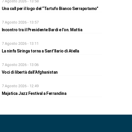
7 Agosto 2026 - 13:58
Una call per il logo del “Tartufo Bianco Serrapotamo”
7 Agosto 2026 - 13:57
Incontro tra il Presidente Bardi e l’on. Mattia
7 Agosto 2026 - 13:11
La ninfa Siringa torna a Sant’Ilario di Atella
7 Agosto 2026 - 13:06
Voci di libertà dall’Afghanistan
7 Agosto 2026 - 12:49
Majatica Jazz Festival a Ferrandina