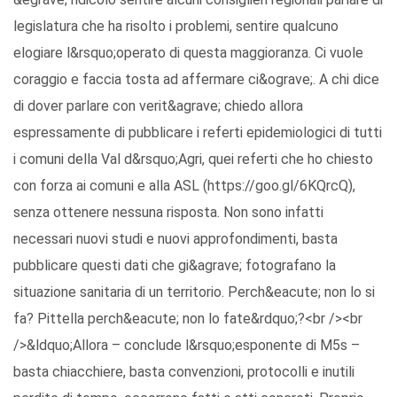
legislatura che ha risolto i problemi, sentire qualcuno
elogiare l&rsquo;operato di questa maggioranza. Ci vuole
coraggio e faccia tosta ad affermare ci&ograve;. A chi dice
di dover parlare con verit&agrave; chiedo allora
espressamente di pubblicare i referti epidemiologici di tutti
i comuni della Val d&rsquo;Agri, quei referti che ho chiesto
con forza ai comuni e alla ASL (https://goo.gl/6KQrcQ),
senza ottenere nessuna risposta. Non sono infatti
necessari nuovi studi e nuovi approfondimenti, basta
pubblicare questi dati che gi&agrave; fotografano la
situazione sanitaria di un territorio. Perch&eacute; non lo si
fa? Pittella perch&eacute; non lo fate&rdquo;?<br /><br
/>&ldquo;Allora – conclude l&rsquo;esponente di M5s –
basta chiacchiere, basta convenzioni, protocolli e inutili