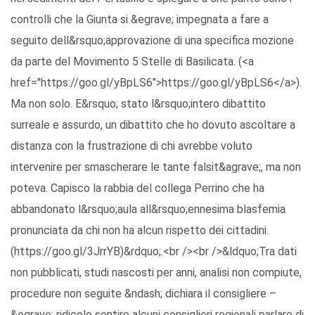
controlli che la Giunta si &egrave; impegnata a fare a
seguito dell&rsquo;approvazione di una specifica mozione
da parte del Movimento 5 Stelle di Basilicata. (<a
href="https://goo.gl/yBpLS6">https://goo.gl/yBpLS6</a>).
Ma non solo. E&rsquo; stato l&rsquo;intero dibattito
surreale e assurdo, un dibattito che ho dovuto ascoltare a
distanza con la frustrazione di chi avrebbe voluto
intervenire per smascherare le tante falsit&agrave;, ma non
poteva. Capisco la rabbia del collega Perrino che ha
abbandonato l&rsquo;aula all&rsquo;ennesima blasfemia
pronunciata da chi non ha alcun rispetto dei cittadini.
(https://goo.gl/3JrrYB)&rdquo;.<br /><br />&ldquo;Tra dati
non pubblicati, studi nascosti per anni, analisi non compiute,
procedure non seguite &ndash; dichiara il consigliere –
&egrave; ridicolo sentire alcuni consiglieri regionali parlare di