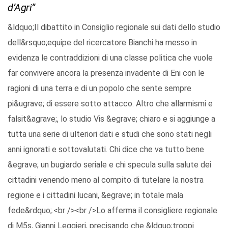
d’Agri”
&ldquo;Il dibattito in Consiglio regionale sui dati dello studio
dell&rsquo;equipe del ricercatore Bianchi ha messo in
evidenza le contraddizioni di una classe politica che vuole
far convivere ancora la presenza invadente di Eni con le
ragioni di una terra e di un popolo che sente sempre
pi&ugrave; di essere sotto attacco. Altro che allarmismi e
falsit&agrave;, lo studio Vis &egrave; chiaro e si aggiunge a
tutta una serie di ulteriori dati e studi che sono stati negli
anni ignorati e sottovalutati. Chi dice che va tutto bene
&egrave; un bugiardo seriale e chi specula sulla salute dei
cittadini venendo meno al compito di tutelare la nostra
regione e i cittadini lucani, &egrave; in totale mala
fede&rdquo;.<br /><br />Lo afferma il consigliere regionale
di M5s, Gianni Leggieri, precisando che &ldquo;troppi