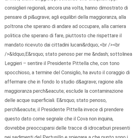
consiglieri regionali, ancora una volta, hanno dimostrato di
pensare di pi&ugrave; agli equilibri della maggioranza, alla
poltrona che sperano di andare ad occupare, alla carriera
politica che sperano di fare, piuttosto che rispettare il
mandato ricevuto dai cittadini lucani&rdquo;.<br /><br
/>&ldquo;E&rsquo; stato penoso per me &ndash; sottolinea
Leggieri – sentire il Presidente Pittella che, con tono
spocchioso, a termine del Consiglio, ha avuto il coraggio di
affermare che in fondo lo studio d&agrave; ragione alla
maggioranza perch&eacute; esclude la contaminazione
delle acque superficiali. E&rsquo; stato penoso,
perch&eacute; il Presidente Pittella invece di prendere
questo dato come segnale che il Cova non inquina,
dovrebbe preoccuparsi delle tracce di idrocarburi presenti
nei sedimenti del Pertusillo e spiegare a che punto sono i