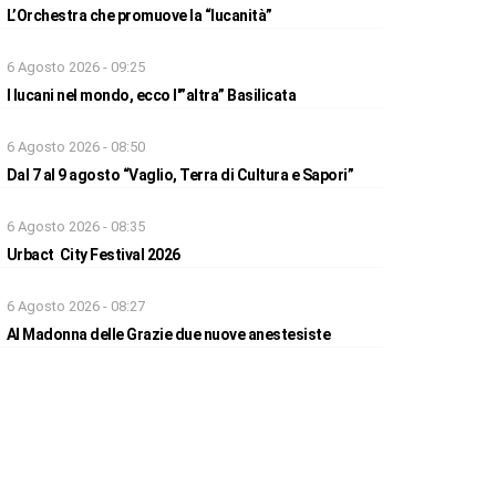
L’Orchestra che promuove la “lucanità”
6 Agosto 2026 - 09:25
I lucani nel mondo, ecco l'”altra” Basilicata
6 Agosto 2026 - 08:50
Dal 7 al 9 agosto “Vaglio, Terra di Cultura e Sapori”
6 Agosto 2026 - 08:35
Urbact City Festival 2026
6 Agosto 2026 - 08:27
Al Madonna delle Grazie due nuove anestesiste