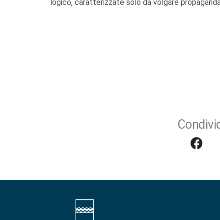
logico, caratterizzate solo da volgare propaganda
Condivid