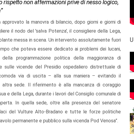
no rispetto non affermazioni prive di nesso logico,
”
 approvato la manovra di bilancio, dopo giorni e giorni di
iere il nodo del 'salva Potenza', il consigliere della Lega,
U
solante messa in scena. Un intervento assolutamente fuori
empo che poteva essere dedicato ai problemi dei lucani,
 della programmazione politica della maggioranza di
sulle vicende del Presidio ospedaliero distrettuale di
 comoda via di uscita – alla sua maniera – evitando il
 altra sede. Il riferimento è alla mancanza di coraggio
sua e della Lega, durante i lavori del Consiglio comunale di
perta. In quella sede, oltre alla presenza del senatore
daci del Vulture Alto-Bradano e tutte le forze politiche
un tavolo permanente e pubblico sulla vicenda Pod Venosa”.