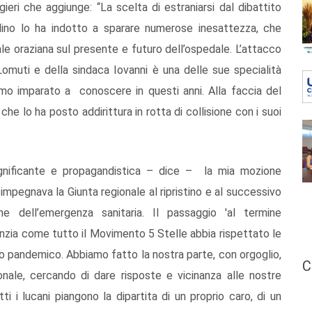
gieri che aggiunge: “La scelta di estraniarsi dal dibattito
llino lo ha indotto a sparare numerose inesattezza, che
le oraziana sul presente e futuro dell’ospedale. L’attacco
Lomuti e della sindaca Iovanni è una delle sue specialità
mo imparato a conoscere in questi anni. Alla faccia del
he lo ha posto addirittura in rotta di collisione con i suoi
significante e propagandistica – dice – la mia mozione
 impegnava la Giunta regionale al ripristino e al successivo
 dell’emergenza sanitaria. Il passaggio 'al termine
enzia come tutto il Movimento 5 Stelle abbia rispettato le
to pandemico. Abbiamo fatto la nostra parte, con orgoglio,
C
onale, cercando di dare risposte e vicinanza alle nostre
 i lucani piangono la dipartita di un proprio caro, di un