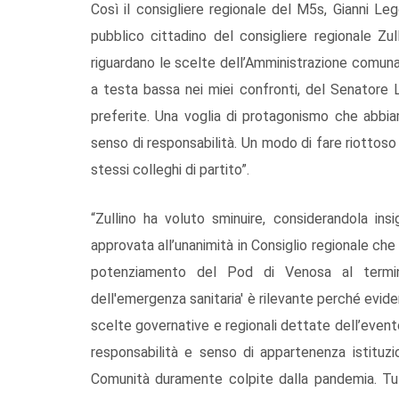
Così il consigliere regionale del M5s, Gianni Leg
pubblico cittadino del consigliere regionale Zu
riguardano le scelte dell’Amministrazione comuna
a testa bassa nei miei confronti, del Senatore 
preferite. Una voglia di protagonismo che abbia
senso di responsabilità. Un modo di fare riottoso c
stessi colleghi di partito”.
“Zullino ha voluto sminuire, considerandola in
approvata all’unanimità in Consiglio regionale che
potenziamento del Pod di Venosa al termine
dell'emergenza sanitaria' è rilevante perché evid
scelte governative e regionali dettate dell’even
responsabilità e senso di appartenenza istituzi
Comunità duramente colpite dalla pandemia. Tutti