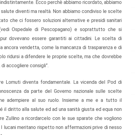
i, indistintamente. Ecco perchè abbiamo ricordato, abbiamo
 salute diventi ma realtà. Non abbiamo condiviso le scelte
o che ci fossero soluzioni alternative e presidi sanitari
 (vedi Ospedale di Pescopagano) e soprattutto che si
 pur dovevano essere garantiti ai cittadini. Le scelta di
rida ancora vendetta, come la mancanza di trasparenza e di
olo ridursi a difendere le proprie scelte, ma che dovrebbe
a di accogliere consigli”.
re Lomuti diventa fondamentale. La vicenda del Pod di
onoscenza da parte del Governo nazionale sulle scelte
ome adempiere al suo ruolo. Insieme a me e a tutto il
é il diritto alla salute ed ad una sanità giusta ed equa non
ere Zullino a ricordarcelo con le sue sparate che vogliono
. I lucani meritano rispetto non affermazioni prive di nesso