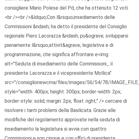
consigliere Mario Polese del Pd, che ha ottenuto 12 voti.
<br /><br />&ldquo;Con l&rsquo;insediamento delle
Commissioni &ndash; ha detto il presidente del Consiglio
regionale Piero Lacorazza &ndash; pu&ograve; svilupparsi
pienamente l&rsquo;attivit&agrave; legislativa e di
programmazione, che significa affrontare e<img
alt="Seduta di insediamento delle Commisisoni_ il
presidente Lacorazza e il vicepresidente Mollica"
src="/consiglionewcma/files/images/56/54/78/IMAGE_FILE
style="width: 400px; height: 300px; border-width: 2px;
border-style: solid; margin: 2px; float: right;" /> cercare di
risolvere i tanti problemi della Basilicata. Grazie alle
modifiche del regolamento approvate nella seduta di
insediamento la legislatura si avvia con quattro
Commissioni e non cinque e con uffici di presidenza