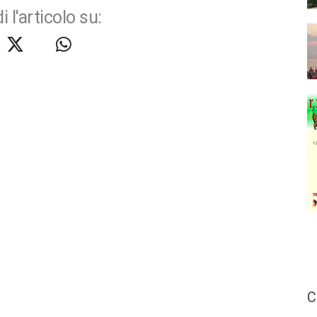
i l'articolo su:
C