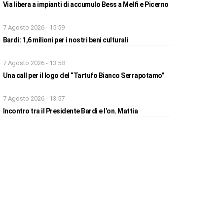
Via libera a impianti di accumulo Bess a Melfi e Picerno
7 Agosto 2026 - 15:59
Bardi: 1,6 milioni per i nostri beni culturali
7 Agosto 2026 - 13:58
Una call per il logo del “Tartufo Bianco Serrapotamo”
7 Agosto 2026 - 13:57
Incontro tra il Presidente Bardi e l’on. Mattia