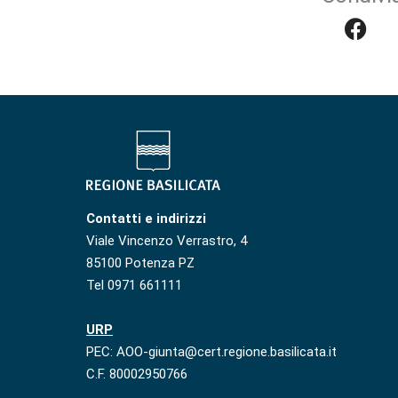
Contatti e indirizzi
Viale Vincenzo Verrastro, 4
85100 Potenza PZ
Tel 0971 661111
URP
PEC: AOO-giunta@cert.regione.basilicata.it
C.F. 80002950766