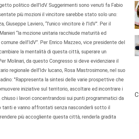
getto politico dell'IdV. Suggerimenti sono venuti fa Fabio
entate più mozioni il vincitore sarebbe stato solo uno:
, Giuseppe Laviero, “l’unico vincitore è l’IdV”. Per il
 Manieri “la mozione unitaria racchiude maturità ed
ca comune dell’IdV”. Per Enrico Mazzeo, vice presidente del
 cambiare la mentalità di questa città, superare un
er Molinari, da questo Congresso si deve evidenziare il
etario regionale dell’Idv lucano, Rosa Mastrosimone, nel suo
adino: "Rappresenta la sintesi delle varie prospettive che
muovere iniziative sul territorio, ascoltare ed incontrare i
C
ha chiuso i lavori concentrandosi sui punti programmatici da
o tanti e vanno affrontati senza nasconderli sotto il
endere più accogliente questa città, renderla gradita