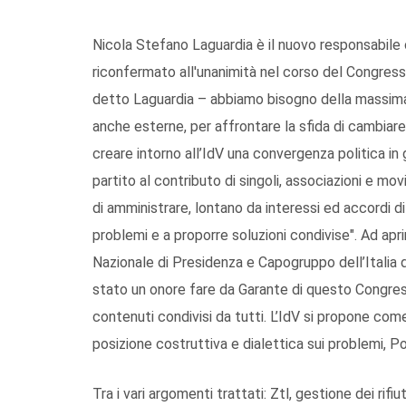
Nicola Stefano Laguardia è il nuovo responsabile ci
riconfermato all'unanimità nel corso del Congres
detto Laguardia – abbiamo bisogno della massima un
anche esterne, per affrontare la sfida di cambiare 
creare intorno all’IdV una convergenza politica in
partito al contributo di singoli, associazioni e mo
di amministrare, lontano da interessi ed accordi d
problemi e a proporre soluzioni condivise". Ad apri
Nazionale di Presidenza e Capogruppo dell’Italia d
stato un onore fare da Garante di questo Congre
contenuti condivisi da tutti. L’IdV si propone come
posizione costruttiva e dialettica sui problemi, 
Tra i vari argomenti trattati: Ztl, gestione dei rifi