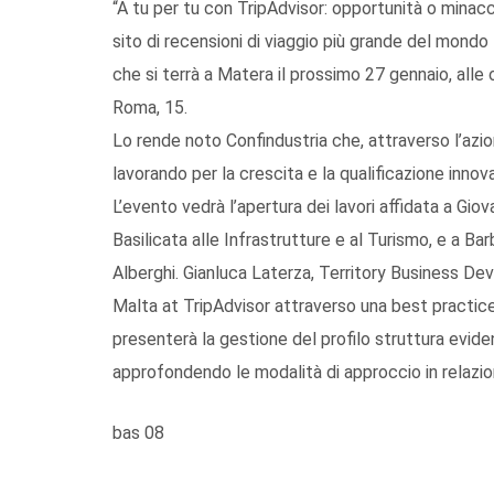
“A tu per tu con TripAdvisor: opportunità o minac
sito di recensioni di viaggio più grande del mondo
che si terrà a Matera il prossimo 27 gennaio, alle
Roma, 15.
Lo rende noto Confindustria che, attraverso l’azion
lavorando per la crescita e la qualificazione innova
L’evento vedrà l’apertura dei lavori affidata a Gi
Basilicata alle Infrastrutture e al Turismo, e a Ba
Alberghi. Gianluca Laterza, Territory Business D
Malta at TripAdvisor attraverso una best practice a
presenterà la gestione del profilo struttura evide
approfondendo le modalità di approccio in relazion
bas 08