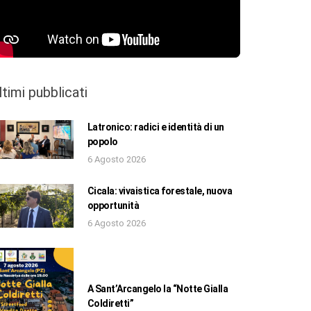
ltimi pubblicati
Latronico: radici e identità di un
popolo
6 Agosto 2026
Cicala: vivaistica forestale, nuova
opportunità
6 Agosto 2026
A Sant’Arcangelo la “Notte Gialla
Coldiretti”