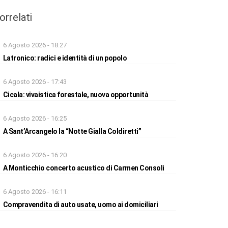
orrelati
6 Agosto 2026 - 18:27
Latronico: radici e identità di un popolo
6 Agosto 2026 - 17:43
Cicala: vivaistica forestale, nuova opportunità
6 Agosto 2026 - 16:25
A Sant’Arcangelo la “Notte Gialla Coldiretti”
6 Agosto 2026 - 16:20
A Monticchio concerto acustico di Carmen Consoli
6 Agosto 2026 - 16:11
Compravendita di auto usate, uomo ai domiciliari