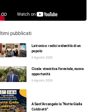
ltimi pubblicati
Latronico: radici e identità di un
popolo
6 Agosto 2026
Cicala: vivaistica forestale, nuova
opportunità
6 Agosto 2026
A Sant’Arcangelo la “Notte Gialla
Coldiretti”