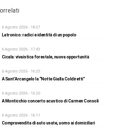
orrelati
6 Agosto 2026 - 18:27
Latronico: radici e identità di un popolo
6 Agosto 2026 - 17:43
Cicala: vivaistica forestale, nuova opportunità
6 Agosto 2026 - 16:25
A Sant’Arcangelo la “Notte Gialla Coldiretti”
6 Agosto 2026 - 16:20
A Monticchio concerto acustico di Carmen Consoli
6 Agosto 2026 - 16:11
Compravendita di auto usate, uomo ai domiciliari