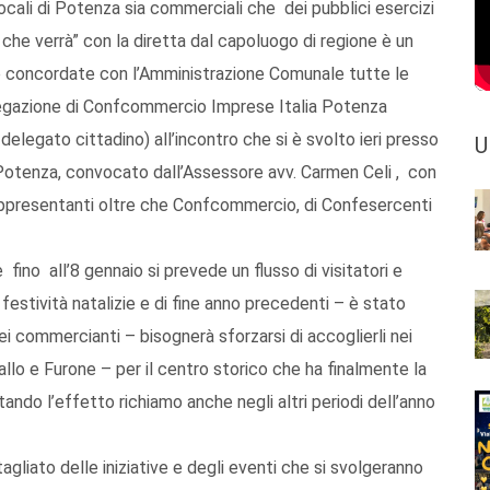
locali di Potenza sia commerciali che dei pubblici esercizi
che verrà” con la diretta dal capoluogo di regione è un
e concordate con l’Amministrazione Comunale tutte le
delegazione di Confcommercio Imprese Italia Potenza
elegato cittadino) all’incontro che si è svolto ieri presso
U
Potenza, convocato dall’Assessore avv. Carmen Celi , con
rappresentanti oltre che Confcommercio, di Confesercenti
ino all’8 gennaio si prevede un flusso di visitatori e
estività natalizie e di fine anno precedenti – è stato
i commercianti – bisognerà sforzarsi di accoglierli nei
llo e Furone – per il centro storico che ha finalmente la
ando l’effetto richiamo anche negli altri periodi dell’anno
liato delle iniziative e degli eventi che si svolgeranno